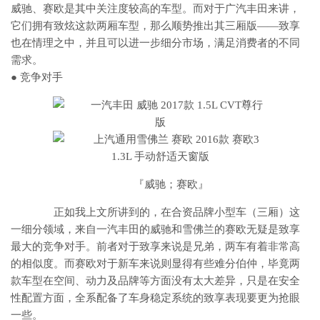
威驰、赛欧是其中关注度较高的车型。而对于广汽丰田来讲，
它们拥有致炫这款两厢车型，那么顺势推出其三厢版——致享
也在情理之中，并且可以进一步细分市场，满足消费者的不同
需求。
● 竞争对手
『威驰；赛欧』
正如我上文所讲到的，在合资品牌小型车（三厢）这
一细分领域，来自一汽丰田的威驰和雪佛兰的赛欧无疑是致享
最大的竞争对手。前者对于致享来说是兄弟，两车有着非常高
的相似度。而赛欧对于新车来说则显得有些难分伯仲，毕竟两
款车型在空间、动力及品牌等方面没有太大差异，只是在安全
性配置方面，全系配备了车身稳定系统的致享表现要更为抢眼
一些。