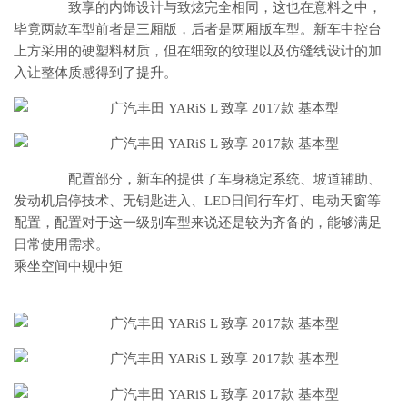
致享的内饰设计与致炫完全相同，这也在意料之中，
毕竟两款车型前者是三厢版，后者是两厢版车型。新车中控台
上方采用的硬塑料材质，但在细致的纹理以及仿缝线设计的加
入让整体质感得到了提升。
配置部分，新车的提供了车身稳定系统、坡道辅助、
发动机启停技术、无钥匙进入、LED日间行车灯、电动天窗等
配置，配置对于这一级别车型来说还是较为齐备的，能够满足
日常使用需求。
乘坐空间中规中矩