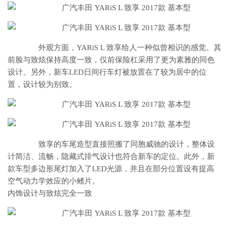
外观方面，YARiS L 致享给人一种似曾相识的感觉。其
前脸与致炫保持高度一致，仅前保险杠采用了更为素雅的同色
设计。另外，新车LED日间行车灯被放置在了较为居中的位
置，设计较为别致。
致享的车尾造型直接照搬了同胞威驰的设计，整体设
计简洁、流畅，隐藏式排气设计也符合新车的定位。此外，新
款车型多边形尾灯加入了LED光源，并且在部分位置设有提高
空气动力学效应的小鳍片。
内饰设计与致炫完全一致