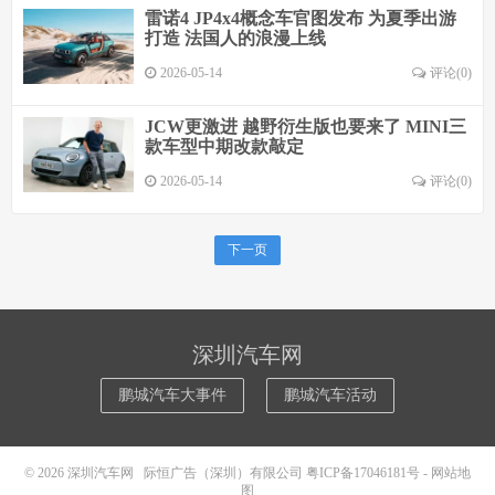
雷诺4 JP4x4概念车官图发布 为夏季出游
打造 法国人的浪漫上线
2026-05-14
评论(0)
JCW更激进 越野衍生版也要来了 MINI三
款车型中期改款敲定
2026-05-14
评论(0)
下一页
深圳汽车网
鹏城汽车大事件
鹏城汽车活动
© 2026
深圳汽车网
际恒广告（深圳）有限公司
粤ICP备17046181号
-
网站地
图