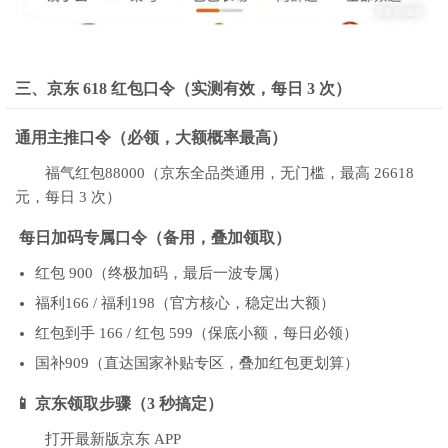
三、京东 618 红包口令（实测有效，每日 3 次）
通用主推口令（必领，大额概率最高）
福气红包88000（京东全品类通用，无门槛，最高 26618
元，每日 3 次）
每日加码专属口令（备用，叠加领取）
红包 900（终极加码，最后一波专属）
福利166 / 福利198（官方核心，稳定出大额）
红包到手 166 / 红包 599（保底小额，每日必领）
国补909（直达国家补贴专区，叠加红包更划算）
📱 京东领取步骤（3 秒搞定）
打开最新版京东 APP