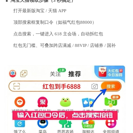
📱 淘宝天猫领取步骤（3 秒搞定）
打开最新版淘宝 / 天猫 APP
顶部搜索框复制口令（如福气红包88000）
点击搜索，一键进入 618 主会场，自动拆红包
红包无门槛、可叠加跨店满减 / 88VIP / 店铺券 / 国补