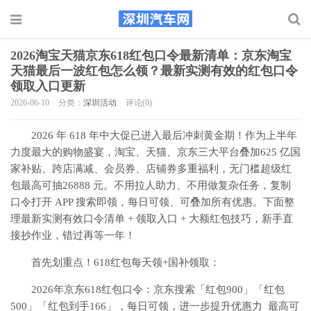
2026淘宝天猫京东618红包口令最新清单：京东淘宝
天猫最后一波红包怎么领？最新实测有效的红包口令
领取入口更新
2026-06-10
分类：
深圳活动
评论(0)
2026 年 618 年中大促已进入最后冲刺黄金期！作为上半年
力度最大的购物盛宴，淘宝、天猫、京东三大平台叠加625 亿国
家补贴、跨店满减、会员券、店铺券多重福利，无门槛超级红
包最高可抽26888 元。不用拉人助力、不用做复杂任务，复制
口令打开 APP 搜索即领，每日可领、可叠加所有优惠。下面整
理最新实测有效口令清单 + 领取入口 + 大额红包技巧，新手直
接抄作业，错过再等一年！
首先划重点！618红包每天领+国补领取：
2026年京东618红包口令：京东搜索「红包900」「红包
500」「红包到手166」，每日可领，进一步提升优惠力 最高可