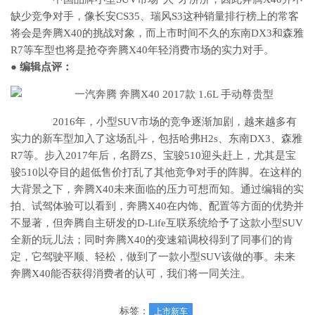
缺少竞争对手，像长安CS35、瑞风S3这种销量排行榜上的常客
将会是奔腾X40的挑战对象，而上市时间不久的东南DX3和森雅
R7等车型也将是抢夺奔腾X40年轻消费市场的实力对手。
● 编辑点评：
2016年，小型SUV市场的竞争逐渐加剧，越来越多有
实力的新车型加入了这场乱斗，包括哈弗H2s、东南DX3、森雅
R7等。步入2017年后，名爵ZS、宝骏510迎头赶上，尤其是宝
骏510以夺目的超低售价打乱了其他竞争对手的阵脚。在这样的
大背景之下，奔腾X40未来面临的压力可想而知。通过编辑的实
拍、试驾体验可以看到，奔腾X40在内饰、配置等方面的优势并
不显著，但奔腾自主研发的D-Life互联系统给予了这款小型SUV
全新的玩儿法；同时奔腾X40的变速箱调校得到了同事们的肯
定，它驾驶平顺、轻松，做到了一款小型SUV该做的事。未来
奔腾X40能否获得消费者的认可，我们将一同关注。
标签：
上市新车