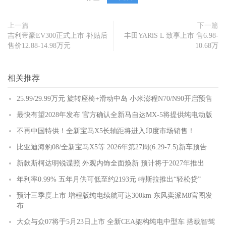
上一篇
下一篇
吉利帝豪EV300正式上市 补贴后
丰田YARiS L 致享上市 售6.98-
售价12.88-14.98万元
10.68万
相关推荐
25.99/29.99万元 旋转座椅+滑动中岛 小米澎程N70/N90开启预售
最快有望2028年发布 官方确认全新马自达MX-5将提供纯电动版
不再中国特供！全新宝马X5长轴距将进入印度市场销售！
比亚迪海豹08/全新宝马X5等 2026年第27周(6.29-7.5)新车预告
新款斯柯达明锐谍照 外观内饰全面焕新 预计将于2027年推出
年利率0.99% 五年月供可低至约2193元 特斯拉推出“轻松贷”
预计三季度上市 增程版纯电续航可达300km 东风奕派M8官图发
布
大众与众07将于5月23日上市 全新CEA架构纯电中型车 搭载智驾