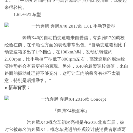
出。”而手动变速箱的挡位与离合器结合点均比较清晰，驾驶起
来很轻松。
——1.6L+6AT车型
奔腾X40的自动挡变速箱来自爱信，有森雅R7的调校
经验在前，在平顺性方面的表现非常出色。“自动变速箱相比手
动变速箱多出了1个挡位，在100km/h时，发动机转速约
2100rpm，比手动挡车型低了800rpm左右，高速巡航的燃油经
济性势必会有着更好的表现。另外，X40的悬架调校偏硬，来自
路面的振动处理得不够充分，这可让车内的乘客有些不太满
意，特别是后排乘客。”
● 新车背景：
『奔腾X4概念车』
一汽奔腾X40概念车初次亮相是在2016北京车展，彼
时它被命名为奔腾X4，概念车激进的外观设计使消费者形成两