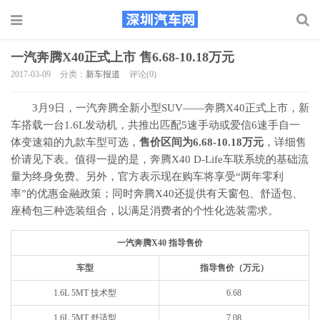
一汽奔腾X40正式上市 售6.68-10.18万元
2017-03-09
分类：
新车报道
评论(0)
3月9日，一汽奔腾全新小型SUV——奔腾X40正式上市，新
车搭载一台1.6L发动机，共推出匹配5速手动或爱信6速手自一
体变速箱的九款车型可选，
售价区间为6.68-10.18万元
，详细售
价请见下表。值得一提的是，奔腾X40 D-Life车联系统的基础流
量为终身免费。另外，官方表示现在购车将享受“两年零利
率”的优惠金融政策；同时奔腾X40还提供有天窗包、舒适包、
座椅包三种选装组合，以满足消费者的个性化选装需求。
一汽奔腾X40 指导售价
车型
指导售价（万元）
1.6L 5MT 技术型
6.68
1.6L 5MT 舒适型
7.08