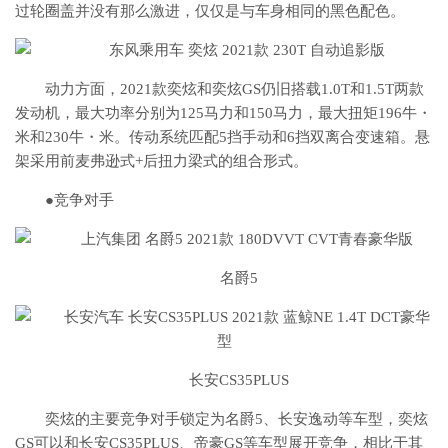
过轮圈盖并没有那么激进，仅仅是与车身相同的黑色配色。
动力方面，2021款奕炫和奕炫GS仍旧搭载1.0T和1.5T两款
发动机，最大功率分别为125马力和150马力，最大扭矩196牛・
米和230牛・米。传动系统匹配5挡手动和6挡双离合变速箱。悬
架采用前麦弗逊式+后扭力梁式的组合形式。
●竞争对手
名爵5
长安CS35PLUS
奕炫的主要竞争对手锁定为名爵5、长安逸动等车型，奕炫
GS可以和长安CS35PLUS、帝豪GS等车型展开竞争，相比于其