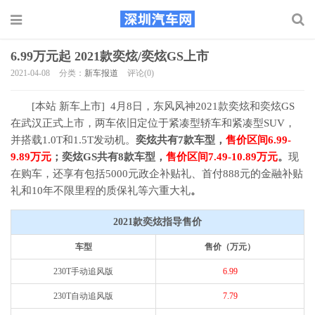
6.99万元起 2021款奕炫/奕炫GS上市
2021-04-08
分类：
新车报道
评论(0)
[本站 新车上市] 4月8日，东风风神2021款奕炫和奕炫GS
在武汉正式上市，两车依旧定位于紧凑型轿车和紧凑型SUV，
并搭载1.0T和1.5T发动机。
奕炫共有7款车型，
售价区间6.99-
9.89万元
；奕炫GS共有8款车型，
售价区间7.49-10.89万元
。
现
在购车，还享有包括5000元政企补贴礼、首付888元的金融补贴
礼和10年不限里程的质保礼等六重大礼
。
2021款奕炫指导售价
车型
售价（万元）
230T手动追风版
6.99
230T自动追风版
7.79