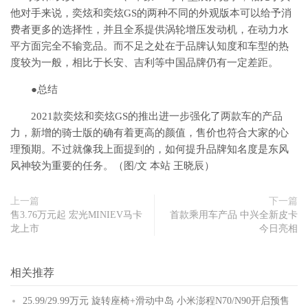
他对手来说，奕炫和奕炫GS的两种不同的外观版本可以给予消
费者更多的选择性，并且全系提供涡轮增压发动机，在动力水
平方面完全不输竞品。而不足之处在于品牌认知度和车型的热
度较为一般，相比于长安、吉利等中国品牌仍有一定差距。
●总结
2021款奕炫和奕炫GS的推出进一步强化了两款车的产品
力，新增的骑士版的确有着更高的颜值，售价也符合大家的心
理预期。不过就像我上面提到的，如何提升品牌知名度是东风
风神较为重要的任务。（图/文 本站 王晓辰）
上一篇
下一篇
售3.76万元起 宏光MINIEV马卡
首款乘用车产品 中兴全新皮卡
龙上市
今日亮相
相关推荐
25.99/29.99万元 旋转座椅+滑动中岛 小米澎程N70/N90开启预售