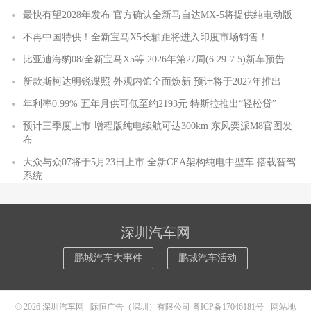
最快有望2028年发布 官方确认全新马自达MX-5将提供纯电动版
不再中国特供！全新宝马X5长轴距将进入印度市场销售！
比亚迪海豹08/全新宝马X5等 2026年第27周(6.29-7.5)新车预告
新款斯柯达明锐谍照 外观内饰全面焕新 预计将于2027年推出
年利率0.99% 五年月供可低至约2193元 特斯拉推出“轻松贷”
预计三季度上市 增程版纯电续航可达300km 东风奕派M8官图发
布
大众与众07将于5月23日上市 全新CEA架构纯电中型车 搭载智驾
系统
深圳汽车网
鹏城汽车大事件
鹏城汽车活动
© 2026
深圳汽车网
际恒广告（深圳）有限公司
粤ICP备17046181号
-
网站地