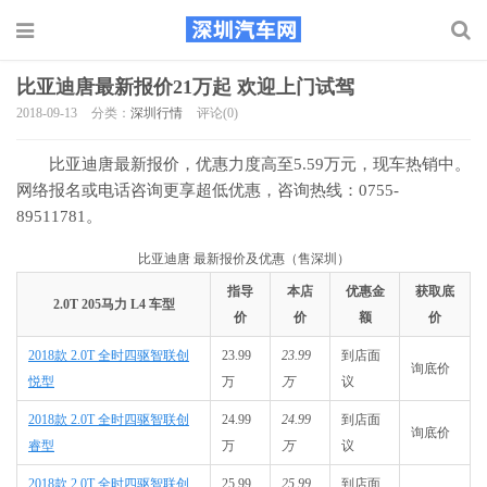
比亚迪唐最新报价21万起 欢迎上门试驾
2018-09-13
分类：
深圳行情
评论(0)
比亚迪唐最新报价，优惠力度高至5.59万元，现车热销中。
网络报名或电话咨询更享超低优惠，咨询热线：0755-
89511781。
比亚迪唐 最新报价及优惠（售深圳）
指导
本店
优惠金
获取底
2.0T 205马力 L4 车型
价
价
额
价
2018款 2.0T 全时四驱智联创
23.99
23.99
到店面
询底价
悦型
万
万
议
2018款 2.0T 全时四驱智联创
24.99
24.99
到店面
询底价
睿型
万
万
议
2018款 2.0T 全时四驱智联创
25.99
25.99
到店面