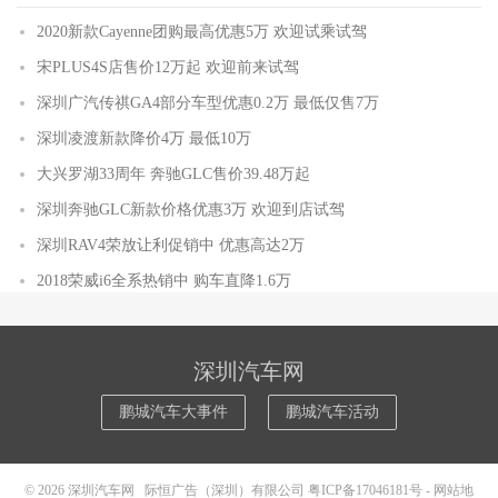
2020新款Cayenne团购最高优惠5万 欢迎试乘试驾
宋PLUS4S店售价12万起 欢迎前来试驾
深圳广汽传祺GA4部分车型优惠0.2万 最低仅售7万
深圳凌渡新款降价4万 最低10万
大兴罗湖33周年 奔驰GLC售价39.48万起
深圳奔驰GLC新款价格优惠3万 欢迎到店试驾
深圳RAV4荣放让利促销中 优惠高达2万
2018荣威i6全系热销中 购车直降1.6万
深圳汽车网
鹏城汽车大事件
鹏城汽车活动
© 2026
深圳汽车网
际恒广告（深圳）有限公司
粤ICP备17046181号
-
网站地