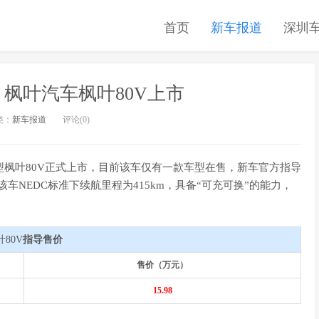
首页
新车报道
深圳
起 枫叶汽车枫叶80V上市
类：
新车报道
评论(0)
电车型枫叶80V正式上市，目前该车仅有一款车型在售，新车官方指导
车NEDC标准下续航里程为415km，具备“可充可换”的能力，
叶80V
指导售价
售价（万元）
15.98