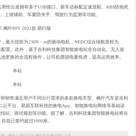
用性出发拥有多个USB接口。新车还标配定速巡航、ABS防抱死
车、上坡辅助、车窗防夹手、驾驶行为监测等功能。
W，最大扭矩为230N・m的驱动电机，NEDC综合续航里程为
选装配置。此外，基于吉利科技集团智能换电站全自动化、无人值
力电池更换的全流程操作，让司机摆脱电量焦虑，提高运营效率。
产和销售满足用户不同出行需求的多款换电车型。枫叶汽车是吉利
G云平台、易易互联科技的换电App、智能换电站网络等基础设
能找站、路径规划等功能。据了解，吉利科技集团智能换电站将在
目前已签约超过1000座。
车网
»
售价15.98万元起 枫叶汽车枫叶80V上市