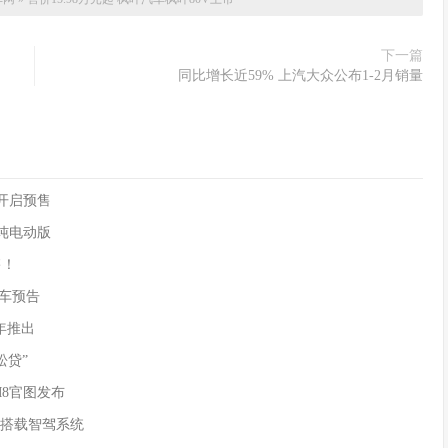
下一篇
同比增长近59% 上汽大众公布1-2月销量
90开启预售
供纯电动版
售！
)新车预告
年推出
松贷”
M8官图发布
 搭载智驾系统