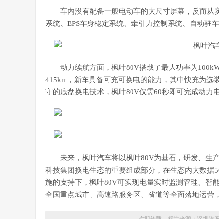
车内没有配备一般电动车的大尺寸屏幕，反而从实
系统、EPS车身稳定系统、牵引力控制系统、自动驻
动力续航方面，枫叶80V搭载了最大功率为100k
415km，新车具备可充可换电的能力，其中快充为
守的底盘换电技术，枫叶80V仅需60秒即可完成动
未来，枫叶汽车将以枫叶80V为基石，研发、生
科技集团换电生态的重要组成部分，在生态内大数据5
施的支持下，枫叶80V可实现电量实时监测管理、智
全国重点城市、高速路服务区、省道等全面落地运营，
欢迎转载，标注来源：
深圳汽