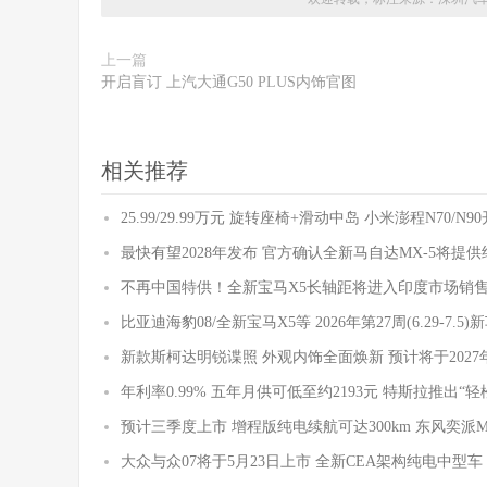
上一篇
开启盲订 上汽大通G50 PLUS内饰官图
相关推荐
25.99/29.99万元 旋转座椅+滑动中岛 小米澎程N70/N
最快有望2028年发布 官方确认全新马自达MX-5将提
不再中国特供！全新宝马X5长轴距将进入印度市场销
比亚迪海豹08/全新宝马X5等 2026年第27周(6.29-7.5
新款斯柯达明锐谍照 外观内饰全面焕新 预计将于2027
年利率0.99% 五年月供可低至约2193元 特斯拉推出“轻
预计三季度上市 增程版纯电续航可达300km 东风奕派
大众与众07将于5月23日上市 全新CEA架构纯电中型车