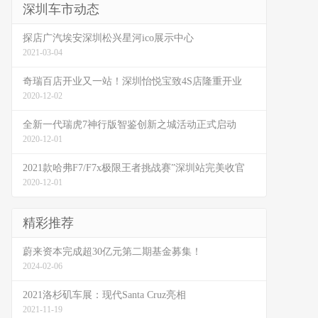
深圳车市动态
探店广汽埃安深圳松兴星河ico展示中心
2021-03-04
奇瑞百店开业又一站！深圳怡悦宝致4S店隆重开业
2020-12-02
全新一代瑞虎7神行版智鉴创新之城活动正式启动
2020-12-01
2021款哈弗F7/F7x极限王者挑战赛”深圳站完美收官
2020-12-01
精彩推荐
蔚来资本完成超30亿元第二期基金募集！
2024-02-06
2021洛杉矶车展：现代Santa Cruz亮相
2021-11-19