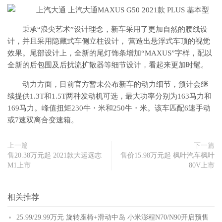
秉承“浪尖艺术”设计理念，新车采用了更加自然的腰线设
计，并且采用隐藏式车侧立柱设计， 营造出悬浮式车顶的视觉
效果。尾部设计上，全新的尾灯饰条增加“MAXUS”字样，配以
全新的后包围及后扰流扩散器等细节设计，看起来更加时髦。
动力方面，目前官方暂未公布新车的动力细节，预计会继
续提供1.3T和1.5T两种发动机可选，最大功率分别为163马力和
169马力。峰值扭矩230牛・米和250牛・米。该车匹配6速手动
或7速双离合变速箱。
上一篇
下一篇
售20.38万元起 2021款大运远志
售价15.98万元起 枫叶汽车枫叶
M1上市
80V上市
相关推荐
25.99/29.99万元 旋转座椅+滑动中岛 小米澎程N70/N90开启预售