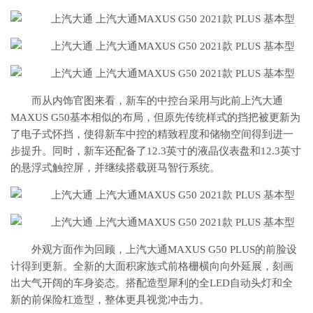
而从内饰官图来看，新车的中控台采用与此前上汽大通
MAXUS G50基本相似的布局，但原先传统样式的挡把被更新为
了电子式怀挡，使得新车中控的精致程度和储物空间得到进一
步提升。同时，新车还配备了12.3英寸的液晶仪表盘和12.3英寸
的悬浮式触控屏，并继续搭载斑马智行系统。
外观方面作为回顾，上汽大通MAXUS G50 PLUS的前脸设
计得到更新。全新的大面积家族式前格栅横向向外延展，刻画
出大气开阔的车身姿态。搭配造型犀利的全LED自动头灯和全
新的前保险杠造型，整体更具视觉冲击力。