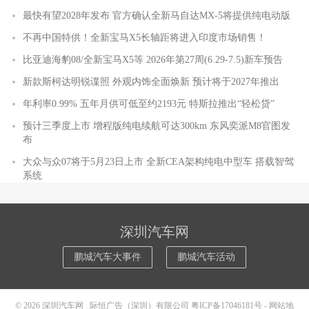
最快有望2028年发布 官方确认全新马自达MX-5将提供纯电动版
不再中国特供！全新宝马X5长轴距将进入印度市场销售！
比亚迪海豹08/全新宝马X5等 2026年第27周(6.29-7.5)新车预告
新款斯柯达明锐谍照 外观内饰全面焕新 预计将于2027年推出
年利率0.99% 五年月供可低至约2193元 特斯拉推出“轻松贷”
预计三季度上市 增程版纯电续航可达300km 东风奕派M8官图发
布
大众与众07将于5月23日上市 全新CEA架构纯电中型车 搭载智驾
系统
深圳汽车网
鹏城汽车大事件
鹏城汽车活动
© 2026
深圳汽车网
际恒广告（深圳）有限公司
粤ICP备17046181号
-
网站地