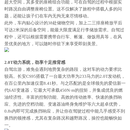
超大空间，其多变的座椅组合功能，可在自驾的过程中根据实
时路况自由调整座椅位置。这不仅解决了旅程中搭载人多的问
题，还能让孩子们在车内无拘无束尽情移动。
此外，车内贴心设计的38处储物空间，加上二三排座椅放平后
可达2米深的后备空间，能最大限度满足行李储放需求。自驾过
程中，还可以根据需要携带自行车、帐篷、做饭用具等，在风
景优美的地方，可以随时停驻下来享受即刻美景。
2.0T动力系统，劲享十足推背感
自驾出游，难免会遇到地势复杂的路段，这对车的动力要求比
较高。长安CS95搭载了一台最大功率为233马力的2.0T发动机，
在百公里内加速仅需8.41秒。与之匹配的是全球领先的爱信新一
代6AT变速器，它最大可承载450N·m的扭矩，并集成优良的燃
油经济性、丰富的控制功能、高效的传动效率、快速的换挡响
应、先进的空档功能、变速器油终身免维护等六大超卓优势，
0.8s内即可完成换挡响应，并让你在驾驶过程中能几乎感受不到
换挡的顿挫感，尤其在复杂路况和越野路况，操控也能畅快如
一。