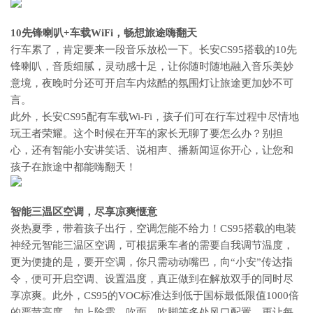
10先锋喇叭+车载WiFi，畅想旅途嗨翻天
行车累了，肯定要来一段音乐放松一下。长安CS95搭载的10先
锋喇叭，音质细腻，灵动感十足，让你随时随地融入音乐美妙
意境，夜晚时分还可开启车内炫酷的氛围灯让旅途更加妙不可
言。
此外，长安CS95配有车载Wi-Fi，孩子们可在行车过程中尽情地
玩王者荣耀。这个时候在开车的家长无聊了要怎么办？别担
心，还有智能小安讲笑话、说相声、播新闻逗你开心，让您和
孩子在旅途中都能嗨翻天！
智能三温区空调，尽享凉爽惬意
炎热夏季，带着孩子出行，空调怎能不给力！CS95搭载的电装
神经元智能三温区空调，可根据乘车者的需要自我调节温度，
更为便捷的是，要开空调，你只需动动嘴巴，向“小安”传达指
令，便可开启空调、设置温度，真正做到在解放双手的同时尽
享凉爽。此外，CS95的VOC标准达到低于国标最低限值1000倍
的严苛高度，加上除霜、吹面、吹脚等多处风口配置，更让每