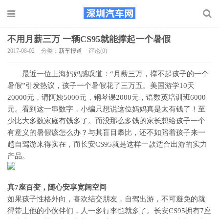
不用月薪三万 一辆CS95就能撑起一个暑假
2017-08-02
分类：
新车报道
评论(0)
最近一位上海妈妈感叹道：“月薪三万，撑不起孩子的一个
暑假”引发热议，孩子一个暑假花了三万五。美国游学10天
20000元，请阿姨5000元，钢琴课2000元，语数英培训班6000
元。看到这一串数字，小编只想说这位妈妈真是太有钱了！至
少比大多数家庭有钱多了。而没那么多钱的家长想给孩子一个
有意义的暑假该怎么办？与其盲目攀比，还不如陪着孩子来一
趟自驾游来得实在，而长安CS95就是这样一款适合出游的实力
产品。
真7座百变，随心安享宽阔空间
如果孩子性格外向，喜欢结交朋友，自驾出游，不可避免的就
得带上他的小伙伴们，人一多行李也就多了。长安CS95拥有7座