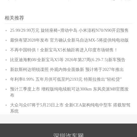
相关推荐
25.99/29.99万元 旋转座椅+滑动中岛 小米澎程N70/N90开启预售
最快有望2028年发布 官方确认全新马自达MX-5将提供纯电动版
不再中国特供！全新宝马X5长轴距将进入印度市场销售！
比亚迪海豹08/全新宝马X5等 2026年第27周(6.29-7.5)新车预告
新款斯柯达明锐谍照 外观内饰全面焕新 预计将于2027年推出
年利率0.99% 五年月供可低至约2193元 特斯拉推出“轻松贷”
预计三季度上市 增程版纯电续航可达300km 东风奕派M8官图发
布
大众与众07将于5月23日上市 全新CEA架构纯电中型车 搭载智驾
系统
深圳汽车网