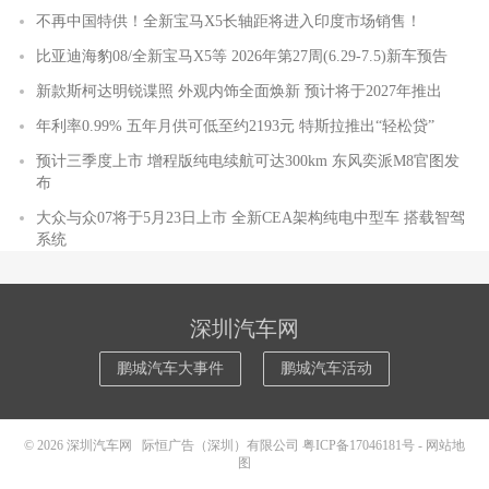
不再中国特供！全新宝马X5长轴距将进入印度市场销售！
比亚迪海豹08/全新宝马X5等 2026年第27周(6.29-7.5)新车预告
新款斯柯达明锐谍照 外观内饰全面焕新 预计将于2027年推出
年利率0.99% 五年月供可低至约2193元 特斯拉推出“轻松贷”
预计三季度上市 增程版纯电续航可达300km 东风奕派M8官图发
布
大众与众07将于5月23日上市 全新CEA架构纯电中型车 搭载智驾
系统
深圳汽车网
鹏城汽车大事件
鹏城汽车活动
© 2026
深圳汽车网
际恒广告（深圳）有限公司
粤ICP备17046181号
-
网站地
图