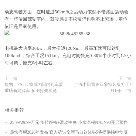
动态驾驶方面，在时速过50km/h之后动力依然不错路面震动会
有一些传回驾驶室内，驾驶感觉不松散但也称不上紧凑，定位
依旧是居家使用。
电机最大功率30kw，最大扭矩120Nm，最高车速可以达到
100km/h，综合工况151km。充电时间快充0-80%半小时到1.5小
时可调，慢充6小时左右。
上一篇
下一篇
捷豹 I-PACE 将成为日内瓦车展
广汽丰田雷凌双擎特装版将于4
重磅新能源车 多图抢先预览
月19日上市
相关推荐
25.99/29.99万元 旋转座椅+滑动中岛 小米澎程N70/N90开启预售
最快有望2028年发布 官方确认全新马自达MX-5将提供纯电动版