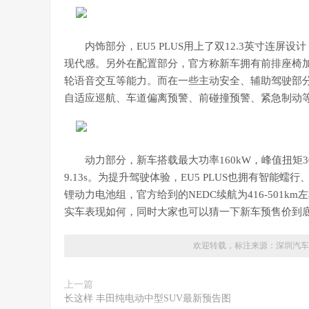
内饰部分，EU5 PLUS用上了双12.3英寸连
现代感。另外在配置部分，官方称新车拥有前排座椅加
轮语音交互等能力。而在一些主动安全、辅助驾驶部分，
自适应巡航、车道偏离预警、前碰撞预警、紧急制动
动力部分，新车搭载最大功率160kW，峰值扭矩30
9.13s。为提升驾驶体验，EU5 PLUS也拥有智
锂动力电池组，官方给到的NEDC续航为416-501km左
实车表现如何，同时大家也可以猜一下新车预售价到
欢迎转载，标注来源：
深圳汽车
上一篇
长这样 丰田纯电动中型SUV最新预告图