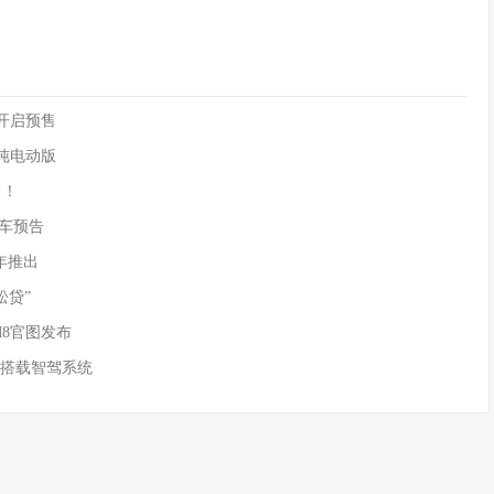
90开启预售
供纯电动版
售！
)新车预告
年推出
松贷”
M8官图发布
 搭载智驾系统