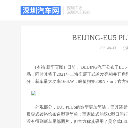
深圳车市
深圳汽车报价
BEIJING-EU
2021-04-13
分
[本站 新车官图] 日前， BEIJING汽车公布了EU
品，同时其将于2021年上海车展正式首发亮相并开启
分，新车最大功率160kW，峰值扭矩300N・m；官方称
外观部分，EU5 PLUS的造型更加简洁，但其还
贯穿式镀铬饰条造型更简单；而家族式的双C型日间行
没有得到新车尾部图片，但官方称其采用了贯穿式LE