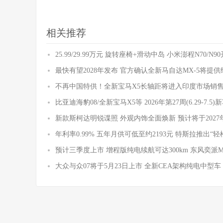
相关推荐
25.99/29.99万元 旋转座椅+滑动中岛 小米澎程N70/N
最快有望2028年发布 官方确认全新马自达MX-5将提
不再中国特供！全新宝马X5长轴距将进入印度市场销
比亚迪海豹08/全新宝马X5等 2026年第27周(6.29-7.5
新款斯柯达明锐谍照 外观内饰全面焕新 预计将于2027
年利率0.99% 五年月供可低至约2193元 特斯拉推出“轻
预计三季度上市 增程版纯电续航可达300km 东风奕派
大众与众07将于5月23日上市 全新CEA架构纯电中型车