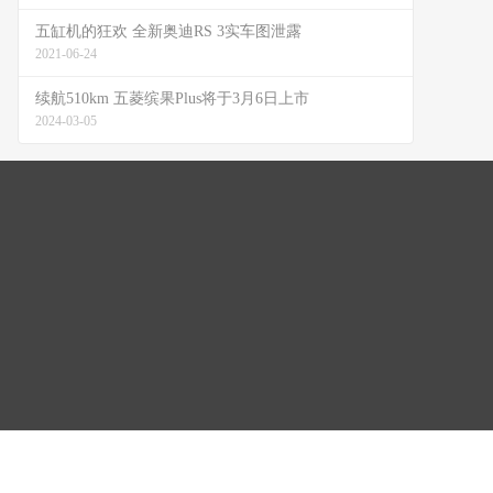
五缸机的狂欢 全新奥迪RS 3实车图泄露
2021-06-24
续航510km 五菱缤果Plus将于3月6日上市
2024-03-05