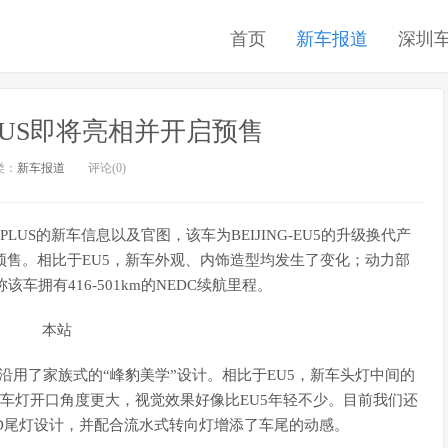
首页
新车报道
深圳
5 PLUS即将亮相并开启预售
类：
新车报道
评论(0)
5 PLUS的新车信息以及官图，该车为BEIJING-EU5的升级换代产
预售。相比于EU5，新车外观、内饰造型均发生了变化；动力部
该车拥有416-501km的NEDC续航里程。
是沿用了家族式的“峰豹美学”设计。相比于EU5，新车头灯中间的
车灯开口角度更大，视觉效果好像比EU5年轻不少。目前我们还
D尾灯设计，并配合流水式转向灯增添了车尾的动感。