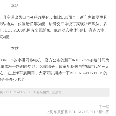
屏设计，且空调出风口也变得扁平化，相比EU5而言，新车内饰要更具
热/通风、位置记忆等功能，语音交互系统可实现听声识位、多
EU5 PLUS也拥有全景影像、低速动态物体识别、盲点监测、
等功能。
0N・m的永磁同步电机，官方公布的新车0-100km/h加速时间为
能蠕行、单踏板平路刹停功能。续航部分，该车配备来自宁德时代的三元
右。在上海车展期间，大家可以期待一下BEIJING-EU5 PLUS的
底会是多少呢？
网
»
BEIJING-EU5 PLUS即将亮相并开启预售
下一篇
上海车展预售 BEIJING-U5 PLUS预告图