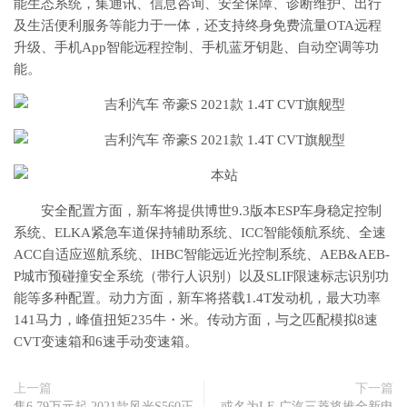
能生态系统，集通讯、信息咨询、安全保障、诊断维护、出行
及生活便利服务等能力于一体，还支持终身免费流量OTA远程
升级、手机App智能远程控制、手机蓝牙钥匙、自动空调等功
能。
安全配置方面，新车将提供博世9.3版本ESP车身稳定控制
系统、ELKA紧急车道保持辅助系统、ICC智能领航系统、全速
ACC自适应巡航系统、IHBC智能远近光控制系统、AEB&AEB-
P城市预碰撞安全系统（带行人识别）以及SLIF限速标志识别功
能等多种配置。动力方面，新车将搭载1.4T发动机，最大功率
141马力，峰值扭矩235牛・米。传动方面，与之匹配模拟8速
CVT变速箱和6速手动变速箱。
上一篇
下一篇
售6.79万元起 2021款风光S560正
或名为LE 广汽三菱将推全新电