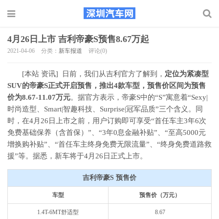
4月26日上市 吉利帝豪S预售8.67万起
2021-04-06
分类：
新车报道
评论(0)
[本站 资讯] 日前，我们从吉利官方了解到，
定位为紧凑型
SUV的帝豪S正式开启预售，推出4款车型，预售价区间为预售
价为8.67-11.07万元
。据官方表示，帝豪S中的“S”寓意着“Sexy|
时尚造型、Smart|智趣科技、Surprise|冠军品质”三个含义。同
时，在4月26日上市之前，用户订购即可享受“首任车主3年6次
免费基础保养（含首保）”、“3年0息金融补贴”、“至高5000元
增换购补贴”、“首任车主终身免费无限流量”、“终身免费道路救
援”等。据悉，新车将于4月26日正式上市。
吉利帝豪S 预售价
车型
预售价（万元）
1.4T-6MT舒适型
8.67