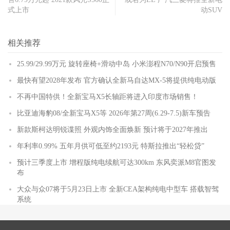
式上市
动SUV
相关推荐
25.99/29.99万元 旋转座椅+滑动中岛 小米澎程N70/N90开启预售
最快有望2028年发布 官方确认全新马自达MX-5将提供纯电动版
不再中国特供！全新宝马X5长轴距将进入印度市场销售！
比亚迪海豹08/全新宝马X5等 2026年第27周(6.29-7.5)新车预告
新款斯柯达明锐谍照 外观内饰全面焕新 预计将于2027年推出
年利率0.99% 五年月供可低至约2193元 特斯拉推出“轻松贷”
预计三季度上市 增程版纯电续航可达300km 东风奕派M8官图发
布
大众与众07将于5月23日上市 全新CEA架构纯电中型车 搭载智驾
系统