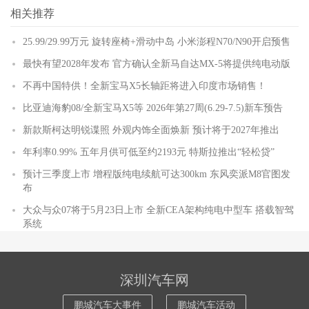
相关推荐
25.99/29.99万元 旋转座椅+滑动中岛 小米澎程N70/N90开启预售
最快有望2028年发布 官方确认全新马自达MX-5将提供纯电动版
不再中国特供！全新宝马X5长轴距将进入印度市场销售！
比亚迪海豹08/全新宝马X5等 2026年第27周(6.29-7.5)新车预告
新款斯柯达明锐谍照 外观内饰全面焕新 预计将于2027年推出
年利率0.99% 五年月供可低至约2193元 特斯拉推出“轻松贷”
预计三季度上市 增程版纯电续航可达300km 东风奕派M8官图发
布
大众与众07将于5月23日上市 全新CEA架构纯电中型车 搭载智驾
系统
深圳汽车网
鹏城汽车大事件
鹏城汽车活动