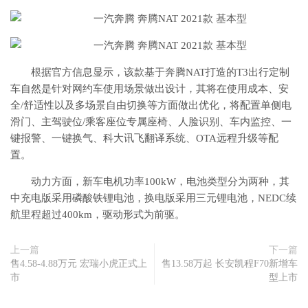
根据官方信息显示，该款基于奔腾NAT打造的T3出行定制
车自然是针对网约车使用场景做出设计，其将在使用成本、安
全/舒适性以及多场景自由切换等方面做出优化，将配置单侧电
滑门、主驾驶位/乘客座位专属座椅、人脸识别、车内监控、一
键报警、一键换气、科大讯飞翻译系统、OTA远程升级等配
置。
动力方面，新车电机功率100kW，电池类型分为两种，其
中充电版采用磷酸铁锂电池，换电版采用三元锂电池，NEDC续
航里程超过400km，驱动形式为前驱。
上一篇
下一篇
售4.58-4.88万元 宏瑞小虎正式上
售13.58万起 长安凯程F70新增车
市
型上市