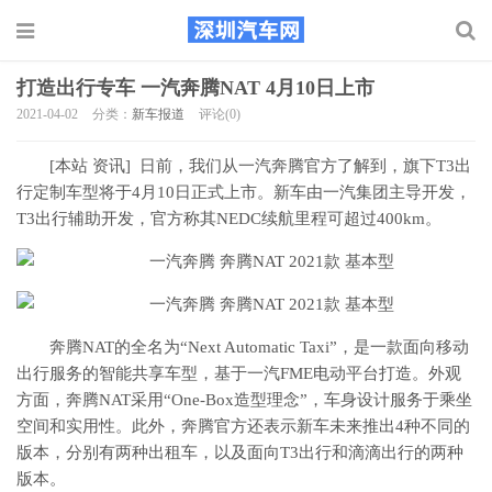
打造出行专车 一汽奔腾NAT 4月10日上市
2021-04-02
分类：
新车报道
评论(0)
[本站 资讯] 日前，我们从一汽奔腾官方了解到，旗下T3出
行定制车型将于4月10日正式上市。新车由一汽集团主导开发，
T3出行辅助开发，官方称其NEDC续航里程可超过400km。
奔腾NAT的全名为“Next Automatic Taxi”，是一款面向移动
出行服务的智能共享车型，基于一汽FME电动平台打造。外观
方面，奔腾NAT采用“One-Box造型理念”，车身设计服务于乘坐
空间和实用性。此外，奔腾官方还表示新车未来推出4种不同的
版本，分别有两种出租车，以及面向T3出行和滴滴出行的两种
版本。