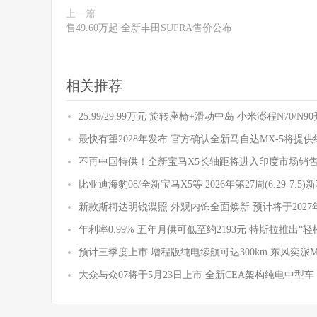
上一篇
售49.60万起 全新丰田SUPRA售价公布
相关推荐
25.99/29.99万元 旋转座椅+滑动中岛 小米澎程N70/N
最快有望2028年发布 官方确认全新马自达MX-5将提
不再中国特供！全新宝马X5长轴距将进入印度市场销
比亚迪海豹08/全新宝马X5等 2026年第27周(6.29-7.5
新款斯柯达明锐谍照 外观内饰全面焕新 预计将于2027
年利率0.99% 五年月供可低至约2193元 特斯拉推出“轻
预计三季度上市 增程版纯电续航可达300km 东风奕派
大众与众07将于5月23日上市 全新CEA架构纯电中型车