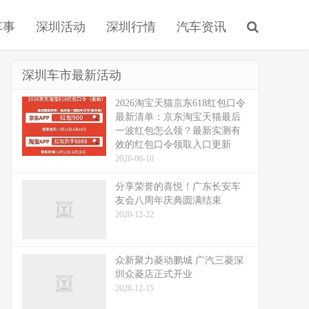
车事
深圳活动
深圳行情
汽车资讯
深圳车市最新活动
2026淘宝天猫京东618红包口令
最新清单：京东淘宝天猫最后
一波红包怎么领？最新实测有
效的红包口令领取入口更新
2026-06-10
分享荣誉的喜悦！广东长安车
友会八周年庆典圆满结束
2020-12-22
众新聚力菱动鹏城 广汽三菱深
圳众菱店正式开业
2020-12-15