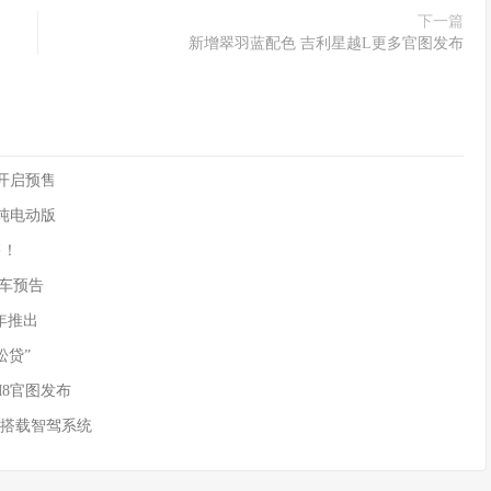
下一篇
新增翠羽蓝配色 吉利星越L更多官图发布
90开启预售
供纯电动版
售！
)新车预告
年推出
松贷”
M8官图发布
 搭载智驾系统