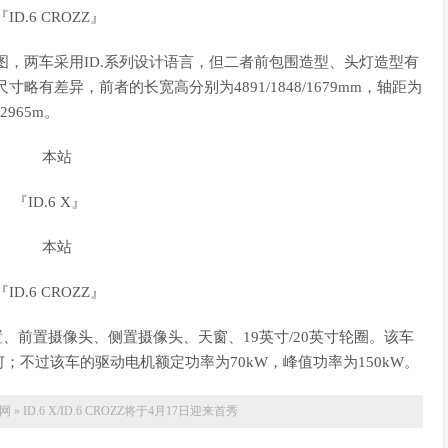
『ID.6 CROZZ』
X的申报图，两车采用ID.系列设计语言，但二者前包围造型、头灯造型有
身尺寸略有差异，前者的长宽高分别为4891/1848/1679mm，轴距为
2965m。
『ID.6 X』
『ID.6 CROZZ』
、前置摄像头、侧置摄像头、天窗、19英寸/20英寸轮圈。该车
不过该车的驱动电机额定功率为70kW，峰值功率为150kW。
网
»
ID.6 X/ID.6 CROZZ将于4月17日迎来首秀