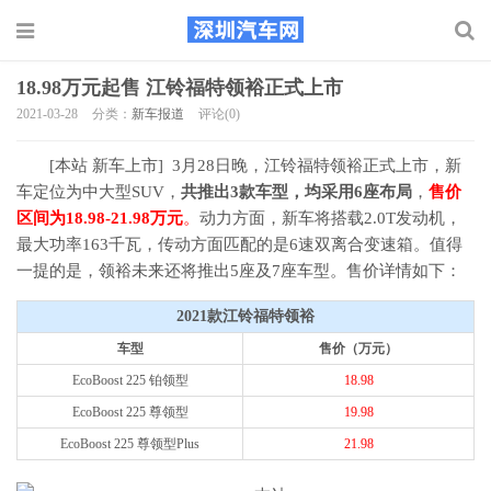
18.98万元起售 江铃福特领裕正式上市
2021-03-28
分类：
新车报道
评论(0)
[本站 新车上市] 3月28日晚，江铃福特领裕正式上市，新
车定位为中大型SUV，
共推出3款车型，均采用6座布局
，
售价
区间为18.98-21.98万元
。
动力方面，新车将搭载2.0T发动机，
最大功率163千瓦，传动方面匹配的是6速双离合变速箱。值得
一提的是，领裕未来还将推出5座及7座车型。售价详情如下：
2021款江铃福特领裕
车型
售价（万元）
EcoBoost 225 铂领型
18.98
EcoBoost 225 尊领型
19.98
EcoBoost 225 尊领型Plus
21.98