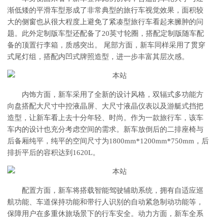
渐低矮的平滑车型形成了非常典型的旅行车视觉效果，面积较
大的侧窗也从很大程度上避免了紧凑型旅行车看起来臃肿的问
题。此外定制版车型还配备了20英寸轮圈，搭配定制版随车配
备的顶置行李箱，质感突出。 尾部方面，新车同样采用了贯穿
式尾灯组，搭配内凹式牌照造型，进一步丰富其层次感。
内饰方面，新车采用了全新的设计风格，双辐式多功能方
向盘搭配大尺寸中控液晶屏、大尺寸液晶仪表以及游艇式挡把
造型，让新车看上去十分年轻、时尚。作为一款旅行车，该车
车内的设计也充分考虑空间的需求。新车放倒后的二排座椅与
后备厢纯平，纯平的空间尺寸为1800mm*1200mm*750mm，后
排折平后的容积达到1620L。
配置方面，新车将搭载智能驾驶辅助系统，拥有自适应巡
航功能、车道保持功能和带行人识别的自动紧急制动功能等，
保障用户在多重休旅场景下的行车安全。动力方面，新车全系