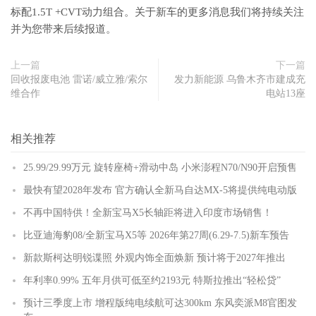
标配1.5T +CVT动力组合。关于新车的更多消息我们将持续关注
并为您带来后续报道。
上一篇
下一篇
回收报废电池 雷诺/威立雅/索尔
发力新能源 乌鲁木齐市建成充
维合作
电站13座
相关推荐
25.99/29.99万元 旋转座椅+滑动中岛 小米澎程N70/N90开启预售
最快有望2028年发布 官方确认全新马自达MX-5将提供纯电动版
不再中国特供！全新宝马X5长轴距将进入印度市场销售！
比亚迪海豹08/全新宝马X5等 2026年第27周(6.29-7.5)新车预告
新款斯柯达明锐谍照 外观内饰全面焕新 预计将于2027年推出
年利率0.99% 五年月供可低至约2193元 特斯拉推出“轻松贷”
预计三季度上市 增程版纯电续航可达300km 东风奕派M8官图发