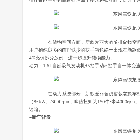
排座椅的坐垫和靠背处增加了菱形格状花纹，提升了
在储物空间方面，新款爱丽舍的前排储物空间
用户抱怨良多的前排缺少的扶手箱也终于出现在新款
4/6比例拆分放倒，进一步提升储物能力。
动力：1.6L自然吸气发动机+5挡手动/6挡手自一体变
在动力系统部分，新款爱丽舍仍搭载老款车型所使
（86kW）/6000rpm，峰值扭矩为150牛·米/40
速箱。
●新车背景