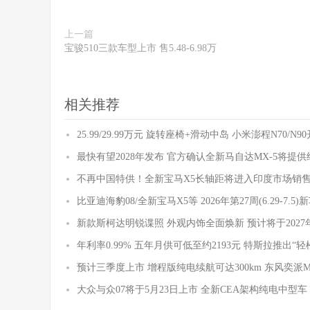
上一篇
宝骏510三款车型上市 售5.48-6.98万
相关推荐
25.99/29.99万元 旋转座椅+滑动中岛 小米澎程N70/N
最快有望2028年发布 官方确认全新马自达MX-5将提
不再中国特供！全新宝马X5长轴距将进入印度市场销
比亚迪海豹08/全新宝马X5等 2026年第27周(6.29-7.5
新款斯柯达明锐谍照 外观内饰全面焕新 预计将于2027
年利率0.99% 五年月供可低至约2193元 特斯拉推出“轻
预计三季度上市 增程版纯电续航可达300km 东风奕派
大众与众07将于5月23日上市 全新CEA架构纯电中型车