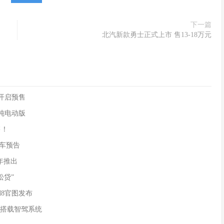
下一篇
北汽新款勇士正式上市 售13-18万元
90开启预售
供纯电动版
售！
)新车预告
年推出
松贷”
M8官图发布
 搭载智驾系统