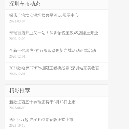
深圳车市动态
探店广汽埃安深圳松兴星河ico展示中心
2021-03-04
奇瑞百店开业又一站！深圳怡悦宝致4S店隆重开业
2020-12-02
全新一代瑞虎7神行版智鉴创新之城活动正式启动
2020-12-01
2021款哈弗F7/F7x极限王者挑战赛”深圳站完美收官
2020-12-01
精彩推荐
新款江西五十铃瑞迈将于6月15日上市
2023-06-08
售5.28万起 易至EV3青春版正式上市
2023-10-19