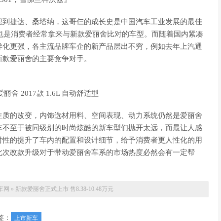
到捷达、桑塔纳，这哥仨的成长史是中国汽车工业发展的最佳
01也是消费者经常拿来与新款爱丽舍比对的车型。而随着国内紧凑
异化更强，各主流品牌车企的新产品层出不穷，例如去年上汽通
新款爱丽舍的主要竞争对手。
质的改变，内饰选材用料、空间表现、动力系统仍然是爱丽舍
车不至于被同级别的时尚炫酷的新车型们抛开太远，而最让人感
对性的提升了车内的配置和设计细节，给予消费者更人性化的用
此次改款升级对于带动爱丽舍车系的市场热度必然会有一定帮
车网
»
新款爱丽舍正式上市 售8.38-10.48万元
签：
上市新车