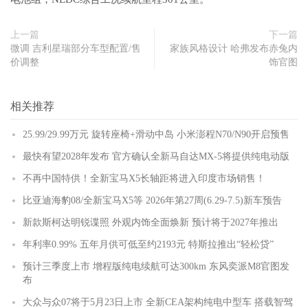
上一篇
下一篇
微调 吉利星瑞部分车型配置/售
家族风格设计 哈弗发布赤兔内
价调整
饰官图
相关推荐
25.99/29.99万元 旋转座椅+滑动中岛 小米澎程N70/N90开启预售
最快有望2028年发布 官方确认全新马自达MX-5将提供纯电动版
不再中国特供！全新宝马X5长轴距将进入印度市场销售！
比亚迪海豹08/全新宝马X5等 2026年第27周(6.29-7.5)新车预告
新款斯柯达明锐谍照 外观内饰全面焕新 预计将于2027年推出
年利率0.99% 五年月供可低至约2193元 特斯拉推出“轻松贷”
预计三季度上市 增程版纯电续航可达300km 东风奕派M8官图发
布
大众与众07将于5月23日上市 全新CEA架构纯电中型车 搭载智驾