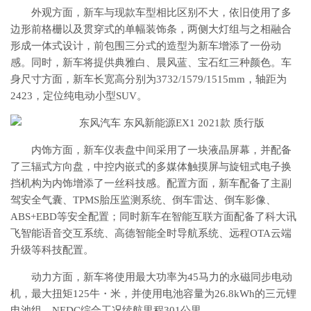
外观方面，新车与现款车型相比区别不大，依旧使用了多
边形前格栅以及贯穿式的单幅装饰条，两侧大灯组与之相融合
形成一体式设计，前包围三分式的造型为新车增添了一份动
感。同时，新车将提供典雅白、晨风蓝、宝石红三种颜色。车
身尺寸方面，新车长宽高分别为3732/1579/1515mm，轴距为
2423，定位纯电动小型SUV。
内饰方面，新车仪表盘中间采用了一块液晶屏幕，并配备
了三辐式方向盘，中控内嵌式的多媒体触摸屏与旋钮式电子换
挡机构为内饰增添了一丝科技感。配置方面，新车配备了主副
驾安全气囊、TPMS胎压监测系统、倒车雷达、倒车影像、
ABS+EBD等安全配置；同时新车在智能互联方面配备了科大讯
飞智能语音交互系统、高德智能全时导航系统、远程OTA云端
升级等科技配置。
动力方面，新车将使用最大功率为45马力的永磁同步电动
机，最大扭矩125牛・米，并使用电池容量为26.8kWh的三元锂
电池组，NEDC综合工况续航里程301公里。