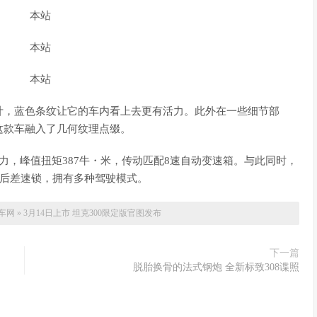
计，蓝色条纹让它的车内看上去更有活力。此外在一些细节部
这款车融入了几何纹理点缀。
7马力，峰值扭矩387牛・米，传动匹配8速自动变速箱。与此同时，
前后差速锁，拥有多种驾驶模式。
车网
»
3月14日上市 坦克300限定版官图发布
下一篇
脱胎换骨的法式钢炮 全新标致308谍照