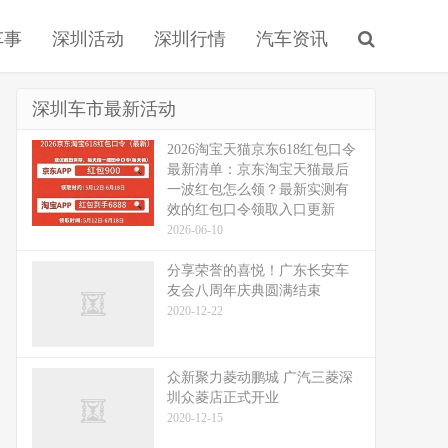
车事
深圳活动
深圳行情
汽车资讯
深圳车市最新活动
2026淘宝天猫京东618红包口令
最新清单：京东淘宝天猫最后
一波红包怎么领？最新实测有
效的红包口令领取入口更新
2026-06-10
分享荣誉的喜悦！广东长安车
友会八周年庆典圆满结束
2020-12-22
众新聚力菱动鹏城 广汽三菱深
圳众菱店正式开业
2020-12-15