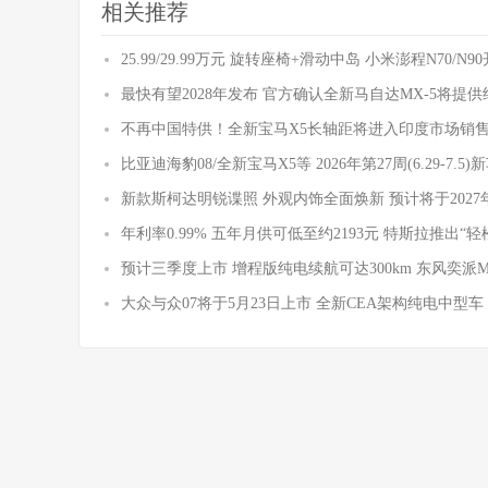
相关推荐
25.99/29.99万元 旋转座椅+滑动中岛 小米澎程N70/N
最快有望2028年发布 官方确认全新马自达MX-5将提
不再中国特供！全新宝马X5长轴距将进入印度市场销
比亚迪海豹08/全新宝马X5等 2026年第27周(6.29-7.5
新款斯柯达明锐谍照 外观内饰全面焕新 预计将于2027
年利率0.99% 五年月供可低至约2193元 特斯拉推出“轻
预计三季度上市 增程版纯电续航可达300km 东风奕派
大众与众07将于5月23日上市 全新CEA架构纯电中型车