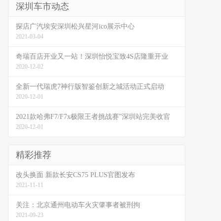
深圳车市动态
探店广汽埃安深圳松兴星河ico展示中心
2021-03-04
奇瑞百店开业又一站！深圳怡悦宝致4S店隆重开业
2020-12-02
全新一代瑞虎7神行版智鉴创新之城活动正式启动
2020-12-01
2021款哈弗F7/F7x极限王者挑战赛”深圳站完美收官
2020-12-01
精彩推荐
改头换面 新款长安CS75 PLUS官图发布
2021-11-11
关注：北京通州电动车火灾肇事者被刑拘
2021-09-23