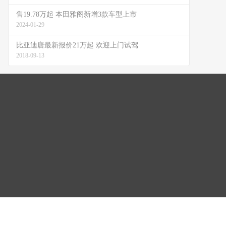
售19.78万起 本田雅阁新增3款车型上市
2024-01-29
比亚迪唐最新报价21万起 欢迎上门试驾
2018-09-13