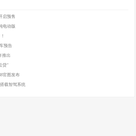
90开启预售
供纯电动版
售！
)新车预告
年推出
松贷”
M8官图发布
 搭载智驾系统