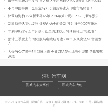
最快有望2028年发布 官方确认全新马自达MX-5将提供纯电动版
不再中国特供！全新宝马X5长轴距将进入印度市场销售！
比亚迪海豹08/全新宝马X5等 2026年第27周(6.29-7.5)新车预告
新款斯柯达明锐谍照 外观内饰全面焕新 预计将于2027年推出
年利率0.99% 五年月供可低至约2193元 特斯拉推出“轻松贷”
预计三季度上市 增程版纯电续航可达300km 东风奕派M8官图发
布
大众与众07将于5月23日上市 全新CEA架构纯电中型车 搭载智驾
系统
深圳汽车网
鹏城汽车大事件
鹏城汽车活动
© 2026
深圳汽车网
际恒广告（深圳）有限公司
粤ICP备17046181号
-
网站地
图