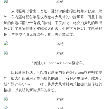
从谍照可以看出，奥迪广受好评的虚拟座舱并未缺席。此
外，车内还将配备液晶仪表盘与大尺寸的中控屏幕，而且中控
屏的侧边框部分带有虚拟按键。不仅如此，此次拍摄到的谍照
还采用了奥迪最新的双辐式方向盘，中控下方还采用了电子挡
把，与中控区域无缝结合，看上去更加紧凑。
『奥迪Q4 Sportback e-tron概念车』
回顾新车外观，可以看到新车与奥迪Q4 e-tron存在明显差
异，如大灯组采用了更为狭长的设计，看起来更犀利。此外，
新车预计与Q4 e-tron一样，将用大尺寸封闭式格栅代替传统的
格栅，以表明其新能源车的身份。