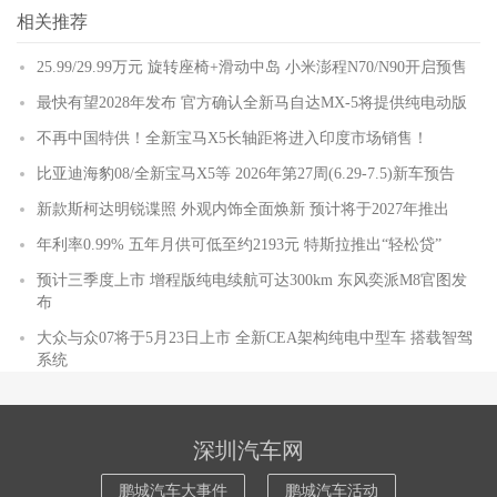
相关推荐
25.99/29.99万元 旋转座椅+滑动中岛 小米澎程N70/N90开启预售
最快有望2028年发布 官方确认全新马自达MX-5将提供纯电动版
不再中国特供！全新宝马X5长轴距将进入印度市场销售！
比亚迪海豹08/全新宝马X5等 2026年第27周(6.29-7.5)新车预告
新款斯柯达明锐谍照 外观内饰全面焕新 预计将于2027年推出
年利率0.99% 五年月供可低至约2193元 特斯拉推出“轻松贷”
预计三季度上市 增程版纯电续航可达300km 东风奕派M8官图发
布
大众与众07将于5月23日上市 全新CEA架构纯电中型车 搭载智驾
系统
深圳汽车网
鹏城汽车大事件
鹏城汽车活动