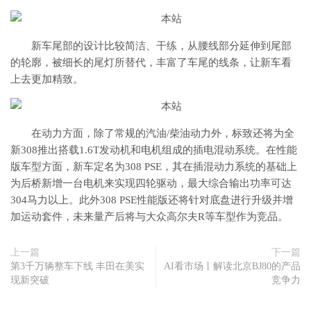
新车尾部的设计比较简洁、干练，从腰线部分延伸到尾部
的轮廓，被细长的尾灯所替代，丰富了车尾的线条，让新车看
上去更加精致。
在动力方面，除了常规的汽油/柴油动力外，标致还将为全
新308推出搭载1.6T发动机和电机组成的插电混动系统。在性能
版车型方面，新车定名为308 PSE，其在插混动力系统的基础上
为后桥新增一台电机来实现四轮驱动，最大综合输出功率可达
304马力以上。此外308 PSE性能版还将针对底盘进行升级并增
加运动套件，未来量产后将与大众高尔夫R等车型作为竞品。
上一篇
下一篇
第3千万辆整车下线 丰田在美实
AI看市场丨解读北京BJ80的产品
现新突破
竞争力