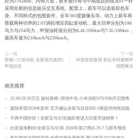
距为2702mm。内饰方面，新车预计将与中期改款的领克01一样
采用全新的信息娱乐交互系统。配置上，新车可以选装双色车
身、不同样式的包围套件、全车360度摄像头等。动力上新车将
搭载两种功率的2.0T涡轮增压四缸发动机，最大功率分别为190
马力与254马力，申报油耗值分别为6.4L/100km与7.3L/100km，
最高车速为210km/h与230km/h。
上一篇
下一篇
搭载1.5T发动机 全新现代途胜L
外观造型微调 新款本田雅阁申
申报信息
报图曝光
相关推荐
25.99/29.99万元 旋转座椅+滑动中岛 小米澎程N70/N90开启预售
最快有望2028年发布 官方确认全新马自达MX-5将提供纯电动版
不再中国特供！全新宝马X5长轴距将进入印度市场销售！
比亚迪海豹08/全新宝马X5等 2026年第27周(6.29-7.5)新车预告
新款斯柯达明锐谍照 外观内饰全面焕新 预计将于2027年推出