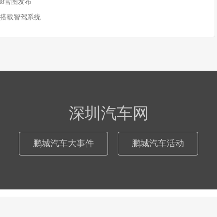
M8官图发布
 搭载智驾系统
深圳汽车网
鹏城汽车大事件
鹏城汽车活动
© 2026
深圳汽车网
际恒广告（深圳）有限公司
粤ICP备17046181号
-
网站地图