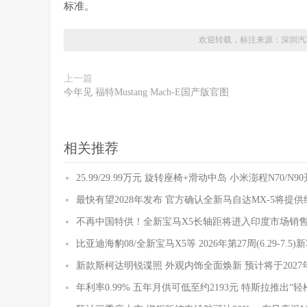
标准。
欢迎转载，标注来源：
深圳汽
上一篇
今年见 福特Mustang Mach-E国产版官图
相关推荐
25.99/29.99万元 旋转座椅+滑动中岛 小米澎程N70/N
最快有望2028年发布 官方确认全新马自达MX-5将提
不再中国特供！全新宝马X5长轴距将进入印度市场销
比亚迪海豹08/全新宝马X5等 2026年第27周(6.29-7.5
新款斯柯达明锐谍照 外观内饰全面焕新 预计将于2027
年利率0.99% 五年月供可低至约2193元 特斯拉推出“轻