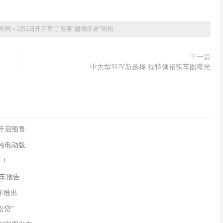
车网
»
2月2日开启盲订 五菱“越境征途”亮相
下一篇
中大型SUV新选择 福特领裕实车图曝光
90开启预售
供纯电动版
售！
)新车预告
年推出
松贷”