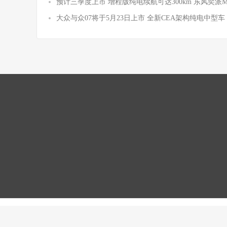
预计三季度上市 增程版纯电续航可达300km 东风奕派
大众与众07将于5月23日上市 全新CEA架构纯电中型车