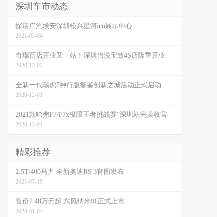
深圳车市动态
探店广汽埃安深圳松兴星河ico展示中心
2021-03-04
奇瑞百店开业又一站！深圳怡悦宝致4S店隆重开业
2020-12-02
全新一代瑞虎7神行版智鉴创新之城活动正式启动
2020-12-01
2021款哈弗F7/F7x极限王者挑战赛”深圳站完美收官
2020-12-01
精彩推荐
2.5T/400马力 全新奥迪RS 3官图发布
2021-07-19
售价7.48万元起 东风纳米01正式上市
2024-01-07