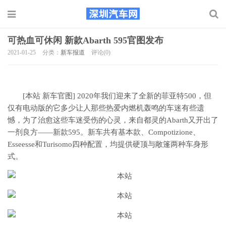
可热血可休闲 新款Abarth 595官图发布
2021-01-25
分类：
新车报道
评论(0)
[本站 新车官图] 2020年我们迎来了全新的菲亚特500，但
仅有电动版的它多少让人那些热爱内燃机轰鸣的车迷有些遗
憾，为了治愈这些车迷受伤的心灵，来自都灵的Abarth又开出了
一剂良方――新款595。新车共有基本款、Compotizione、
Esseesse和Turisomo四种配置，均提供硬顶与敞篷两种车身形
式。