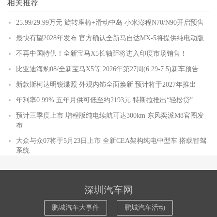
相关推荐
25.99/29.99万元 旋转座椅+滑动中岛 小米澎程N70/N90开启预售
最快有望2028年发布 官方确认全新马自达MX-5将提供纯电动版
不再中国特供！全新宝马X5长轴距将进入印度市场销售！
比亚迪海豹08/全新宝马X5等 2026年第27周(6.29-7.5)新车预告
新款斯柯达明锐谍照 外观内饰全面焕新 预计将于2027年推出
年利率0.99% 五年月供可低至约2193元 特斯拉推出“轻松贷”
预计三季度上市 增程版纯电续航可达300km 东风奕派M8官图发
布
大众与众07将于5月23日上市 全新CEA架构纯电中型车 搭载智驾
系统
深圳汽车网
鹏城汽车大事件
鹏城汽车活动