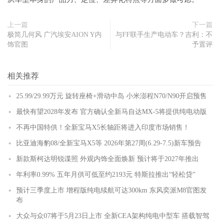
上一篇
下一篇
极简几何风 广汽埃安AION Y内
与FF联手生产电动车？吉利：不
饰官图
予置评
相关推荐
25.99/29.99万元 旋转座椅+滑动中岛 小米澎程N70/N90开启预售
最快有望2028年发布 官方确认全新马自达MX-5将提供纯电动版
不再中国特供！全新宝马X5长轴距将进入印度市场销售！
比亚迪海豹08/全新宝马X5等 2026年第27周(6.29-7.5)新车预告
新款斯柯达明锐谍照 外观内饰全面焕新 预计将于2027年推出
年利率0.99% 五年月供可低至约2193元 特斯拉推出“轻松贷”
预计三季度上市 增程版纯电续航可达300km 东风奕派M8官图发
布
大众与众07将于5月23日上市 全新CEA架构纯电中型车 搭载智驾