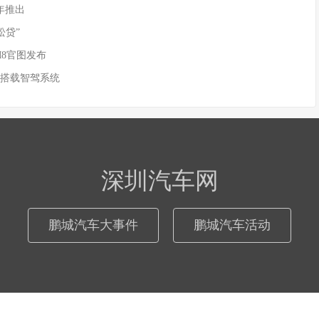
年推出
松贷”
M8官图发布
 搭载智驾系统
深圳汽车网
鹏城汽车大事件
鹏城汽车活动