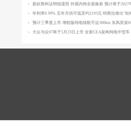
新款斯柯达明锐谍照 外观内饰全面焕新 预计将于2027
年利率0.99% 五年月供可低至约2193元 特斯拉推出“轻
预计三季度上市 增程版纯电续航可达300km 东风奕派
大众与众07将于5月23日上市 全新CEA架构纯电中型车