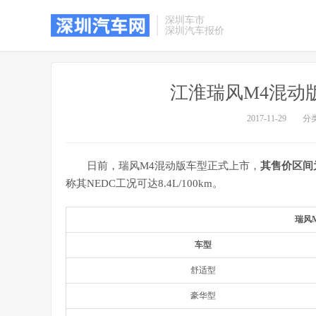
深圳车市
深圳汽车报价
江淮瑞风M4混动版上市
2017-11-29
分
日前，瑞风M4混动版车型正式上市，
其售价区间为1
称其NEDC工况可达8.4L/100km。
瑞风
车型
舒适型
豪华型