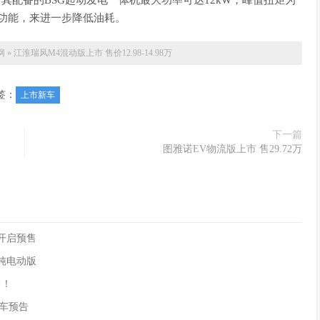
其配备的BSG起动发电一体机最大功率可达12kW，峰值扭矩为
等功能，来进一步降低油耗。
网
»
江淮瑞风M4混动版上市 售价12.98-14.98万
签：
上市新车
下一篇
图雅诺EV物流版上市 售29.72万
90开启预售
供纯电动版
售！
)新车预告