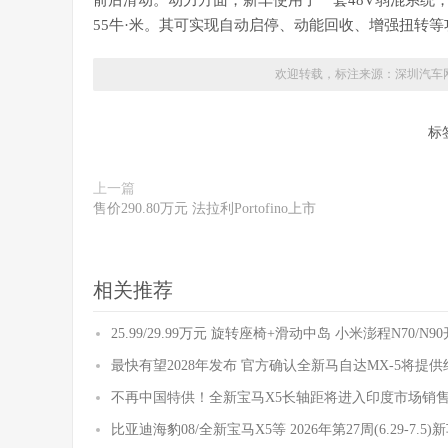
前后滑动。动力方面，新车使用了一套48V弱混系统，
55牛·米。其可实现自动启停、动能回收、增强扭转
欢迎转载，标注来源：
深圳汽车
标
上一篇
售价290.80万元 法拉利Portofino上市
相关推荐
25.99/29.99万元 旋转座椅+滑动中岛 小米澎程N70/N
最快有望2028年发布 官方确认全新马自达MX-5将提
不再中国特供！全新宝马X5长轴距将进入印度市场销
比亚迪海豹08/全新宝马X5等 2026年第27周(6.29-7.5