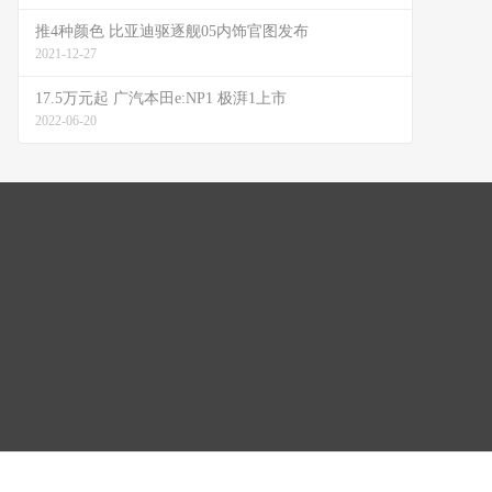
推4种颜色 比亚迪驱逐舰05内饰官图发布
2021-12-27
17.5万元起 广汽本田e:NP1 极湃1上市
2022-06-20