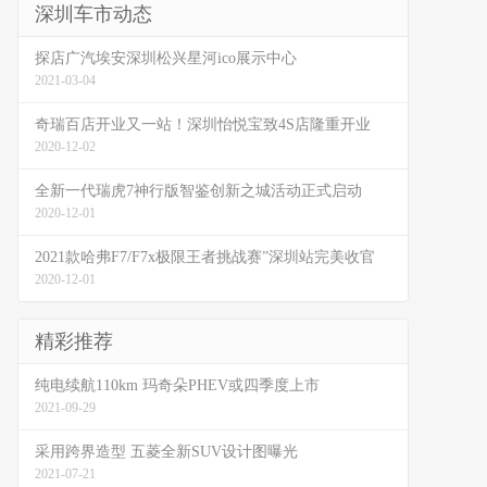
深圳车市动态
探店广汽埃安深圳松兴星河ico展示中心
2021-03-04
奇瑞百店开业又一站！深圳怡悦宝致4S店隆重开业
2020-12-02
全新一代瑞虎7神行版智鉴创新之城活动正式启动
2020-12-01
2021款哈弗F7/F7x极限王者挑战赛”深圳站完美收官
2020-12-01
精彩推荐
纯电续航110km 玛奇朵PHEV或四季度上市
2021-09-29
采用跨界造型 五菱全新SUV设计图曝光
2021-07-21