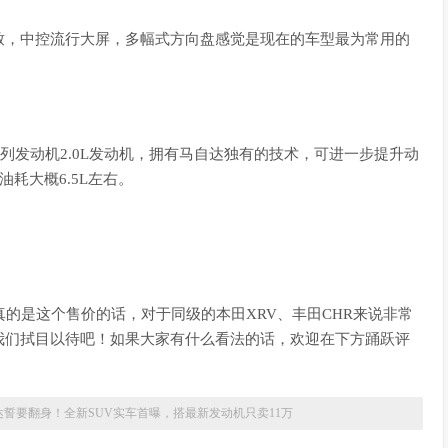
致，中控流行大屏，多幅式方向盘感觉是现在的车型最为常用的
列发动机2.0L发动机，拥有马自达独有的技术，可进一步提升动
耗大概6.5L左右。
真的是这个售价的话，对于同级的本田XRV、丰田CHR来说非常
我们拭目以待吧！如果大家有什么看法的话，欢迎在下方踊跃评
达誓要翻身！全新SUV实车首曝，搭最新发动机只卖11万