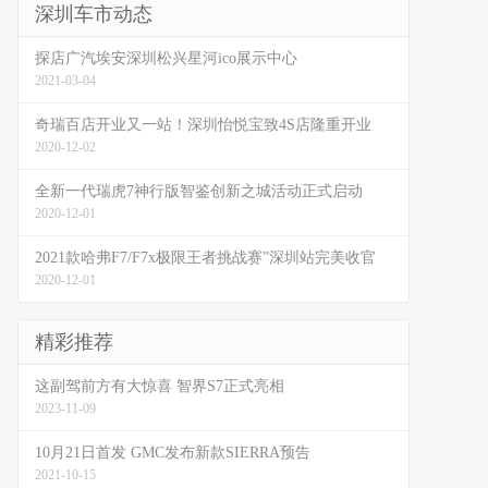
深圳车市动态
探店广汽埃安深圳松兴星河ico展示中心
2021-03-04
奇瑞百店开业又一站！深圳怡悦宝致4S店隆重开业
2020-12-02
全新一代瑞虎7神行版智鉴创新之城活动正式启动
2020-12-01
2021款哈弗F7/F7x极限王者挑战赛”深圳站完美收官
2020-12-01
精彩推荐
这副驾前方有大惊喜 智界S7正式亮相
2023-11-09
10月21日首发 GMC发布新款SIERRA预告
2021-10-15