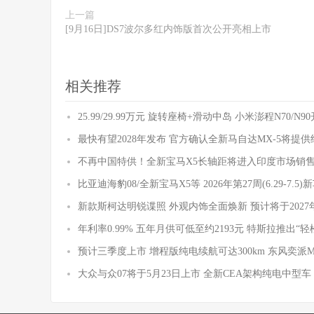
上一篇
[9月16日]DS7波尔多红内饰版首次公开亮相上市
相关推荐
25.99/29.99万元 旋转座椅+滑动中岛 小米澎程N70/N
最快有望2028年发布 官方确认全新马自达MX-5将提
不再中国特供！全新宝马X5长轴距将进入印度市场销
比亚迪海豹08/全新宝马X5等 2026年第27周(6.29-7.5
新款斯柯达明锐谍照 外观内饰全面焕新 预计将于2027
年利率0.99% 五年月供可低至约2193元 特斯拉推出“轻
预计三季度上市 增程版纯电续航可达300km 东风奕派
大众与众07将于5月23日上市 全新CEA架构纯电中型车