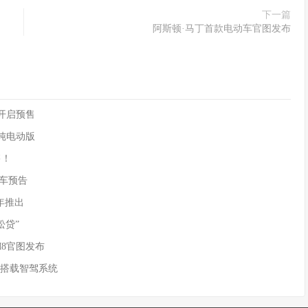
下一篇
阿斯顿·马丁首款电动车官图发布
90开启预售
供纯电动版
售！
)新车预告
年推出
松贷”
M8官图发布
 搭载智驾系统