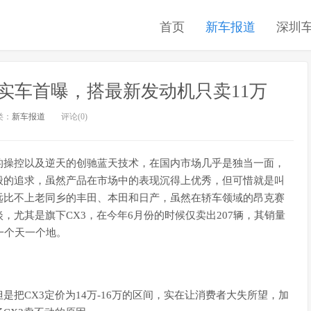
首页
新车报道
深圳
实车首曝，搭最新发动机只卖11万
类：
新车报道
评论(0)
的操控以及逆天的创驰蓝天技术，在国内市场几乎是独当一面，
般的追求，虽然产品在市场中的表现沉得上优秀，但可惜就是叫
远比不上老同乡的丰田、本田和日产，虽然在轿车领域的昂克赛
，尤其是旗下CX3，在今年6月份的时候仅卖出207辆，其销量
一个天一个地。
把CX3定价为14万-16万的区间，实在让消费者大失所望，加