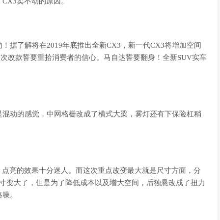
CX3卖不动的原因。
据了解将在2019年底推出全新CX3，新一代CX3将增加空间
次改款誓要重拾消费者的信心。马自达誓要翻身！全新SUV实车
是混动的感觉，中网格栅改成了横式大梁，雾灯还有下保险杠稍
，点亮的效果十分迷人。而这次重点改变最大就是尺寸方面，分
3。虽然尺寸变大了，但是为了降低成本以及增大空间，后独悬改成了扭力
路噪。