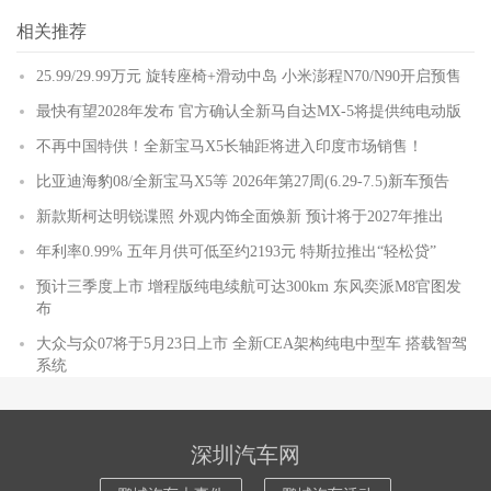
相关推荐
25.99/29.99万元 旋转座椅+滑动中岛 小米澎程N70/N90开启预售
最快有望2028年发布 官方确认全新马自达MX-5将提供纯电动版
不再中国特供！全新宝马X5长轴距将进入印度市场销售！
比亚迪海豹08/全新宝马X5等 2026年第27周(6.29-7.5)新车预告
新款斯柯达明锐谍照 外观内饰全面焕新 预计将于2027年推出
年利率0.99% 五年月供可低至约2193元 特斯拉推出“轻松贷”
预计三季度上市 增程版纯电续航可达300km 东风奕派M8官图发
布
大众与众07将于5月23日上市 全新CEA架构纯电中型车 搭载智驾
系统
深圳汽车网