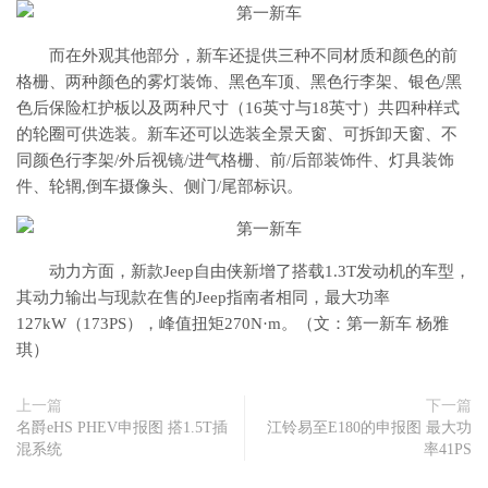
而在外观其他部分，新车还提供三种不同材质和颜色的前
格栅、两种颜色的雾灯装饰、黑色车顶、黑色行李架、银色/黑
色后保险杠护板以及两种尺寸（16英寸与18英寸）共四种样式
的轮圈可供选装。新车还可以选装全景天窗、可拆卸天窗、不
同颜色行李架/外后视镜/进气格栅、前/后部装饰件、灯具装饰
件、轮辋,倒车摄像头、侧门/尾部标识。
动力方面，新款Jeep自由侠新增了搭载1.3T发动机的车型，
其动力输出与现款在售的Jeep指南者相同，最大功率
127kW（173PS），峰值扭矩270N·m。（文：第一新车 杨雅
琪）
上一篇
下一篇
名爵eHS PHEV申报图 搭1.5T插
江铃易至E180的申报图 最大功
混系统
率41PS