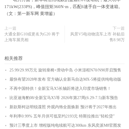
171kW(233PS)，峰值扭矩360N·m，匹配6速手自一体变速箱。
（文：第一新车网 黄增鉴）
上一篇
下一篇
大通全新G10或更名为G20 将于
风景V5电动物流车上市 补贴后
上海车展亮相
售8.98万
相关推荐
25.99/29.99万元 旋转座椅+滑动中岛 小米澎程N70/N90开启预售
最快有望2028年发布 官方确认全新马自达MX-5将提供纯电动版
不再中国特供！全新宝马X5长轴距将进入印度市场销售！
比亚迪海豹08/全新宝马X5等 2026年第27周(6.29-7.5)新车预告
新款斯柯达明锐谍照 外观内饰全面焕新 预计将于2027年推出
年利率0.99% 五年月供可低至约2193元 特斯拉推出“轻松贷”
预计三季度上市 增程版纯电续航可达300km 东风奕派M8官图发