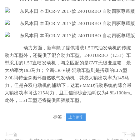
动力方面，新车除了提供搭载1.5T汽油发动机的传统
动力车型外，还提供了混合动力车型。240TURBO（1.5T）车
型采用的1.5T直喷发动机，与之匹配的是CVT无级变速箱，最
大功率为193马力；全新CR-V锐·混动车型则是搭载的LFA型
2.0L阿特金森循环自然吸气发动机，其最大输出功率为145马
力，但是在双电动机的辅助下，这套i-MMD混动系统的综合最
大输出功率可达215马力，且工信部综合油耗仅为4.8L/100km。
此外，1.5T车型还将提供四驱版车型。
标签：
上市新车
上一篇
下一篇