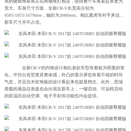
央的镀铬饰条将左右两侧尾灯相连，使得整个车尾看起来更为
宽大。车身尺寸方面，全新CR-V长宽高分别为
4585/1855/1679mm，轴距为2660mm。相比翼虎等对手来说，
新车尺寸并不占优。
全新CR-V的内饰设计相比老款车型有着较为明显的变
化，中控台造型更具整体感，外凸的显示屏也有着不错的时尚
气息，并且仿木纹饰板的设计看起来也挺显档次。此外，思域
搭载的液晶仪表盘也会出现在新车上，一键启动、可远程启动
的双温区自动空调、电子手刹等功能也均会提供。