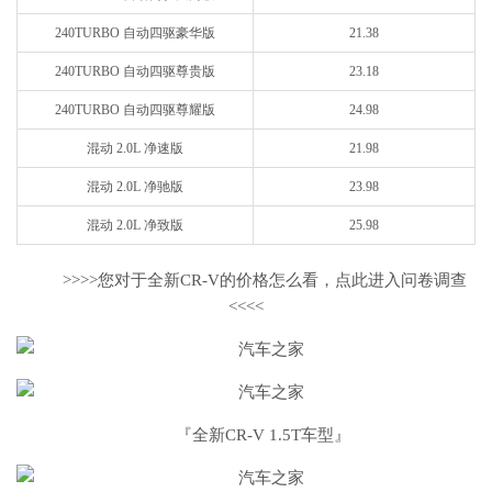
240TURBO 自动四驱豪华版
21.38
240TURBO 自动四驱尊贵版
23.18
240TURBO 自动四驱尊耀版
24.98
混动 2.0L 净速版
21.98
混动 2.0L 净驰版
23.98
混动 2.0L 净致版
25.98
>>>>您对于全新CR-V的价格怎么看，点此进入问卷调查
<<<<
『全新CR-V 1.5T车型』