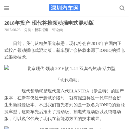
2018年投产 现代将推领动插电式混动版
2017-06-28
分类：
新车报道
评论(0)
日前，我们从相关渠道获悉，现代将会在2018年在国内正
式投产领动插电式混动版，新车预计会搭载来源于IONIQ的插电
式混动技术。
『现代领动』
现代领动就是现代第六代ELANTRA（伊兰特）的国产
版本，在新车仍处于测试阶段时，就有报道称这一代车型会衍
生出新能源版本。不过我们首先看到的是一款名为IONIQ的新能
源车型，这款车先后推出了混动版、插电式混动版以及纯电动
版，可以说它代表了现代在新能源方面的技术成果。