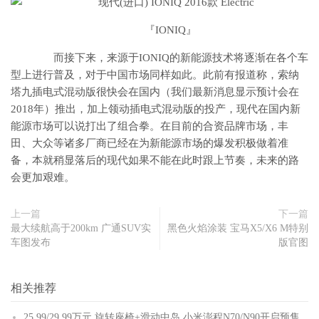
『IONIQ』
而接下来，来源于IONIQ的新能源技术将逐渐在各个车
型上进行普及，对于中国市场同样如此。此前有报道称，索纳
塔九插电式混动版很快会在国内（我们最新消息显示预计会在
2018年）推出，加上领动插电式混动版的投产，现代在国内新
能源市场可以说打出了组合拳。在目前的合资品牌市场，丰
田、大众等诸多厂商已经在为新能源市场的爆发积极做着准
备，本就稍显落后的现代如果不能在此时跟上节奏，未来的路
会更加艰难。
上一篇
下一篇
最大续航高于200km 广通SUV实
黑色火焰涂装 宝马X5/X6 M特别
车图发布
版官图
相关推荐
25.99/29.99万元 旋转座椅+滑动中岛 小米澎程N70/N90开启预售