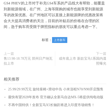
GS4 PHEV的上市对于补充GS4车系的产品线大有帮助，能覆盖
到新能源领域，在广州、上海等限购的城市也能享受到新能源
车的政策优惠。在广州地区可以直接上新能源牌的优惠政策将
会大大提高消费者的关注，目前的补贴后的价格在合理的区
间，急于购车而受限于牌照指标的朋友可以重点考虑一下。
标签：
上市新车
上一篇
下一篇
售13.98-18.78万元 郑州日产纳瓦
或年底上市 新款宝马1系国内谍
拉上市
照曝光
相关推荐
25.99/29.99万元 旋转座椅+滑动中岛 小米澎程N70/N90开启预售
最快有望2028年发布 官方确认全新马自达MX-5将提供纯电动版
不再中国特供！全新宝马X5长轴距将进入印度市场销售！