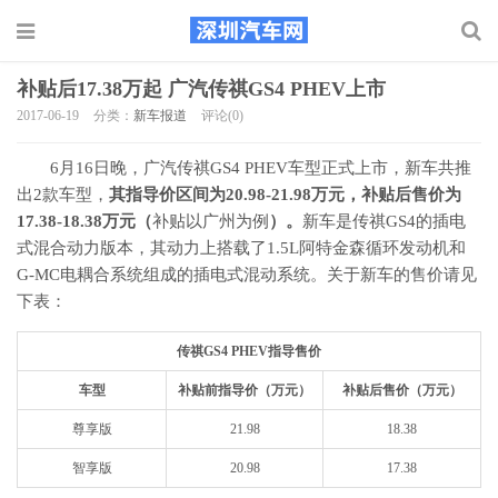
补贴后17.38万起 广汽传祺GS4 PHEV上市
2017-06-19
分类：
新车报道
评论(0)
6月16日晚，广汽传祺GS4 PHEV车型正式上市，新车共推
出2款车型，
其指导价
区间为20.98-21.98万元，补贴后售价为
17.38-18.38万元（
补贴以广州为例
）。
新车是传祺GS4的插电
式混合动力版本，其动力上搭载了1.5L阿特金森循环发动机和
G-MC电耦合系统组成的插电式混动系统。关于新车的售价请见
下表：
传祺GS4 PHEV指导售价
车型
补贴前指导价（万元）
补贴后售价（万元）
尊享版
21.98
18.38
智享版
20.98
17.38