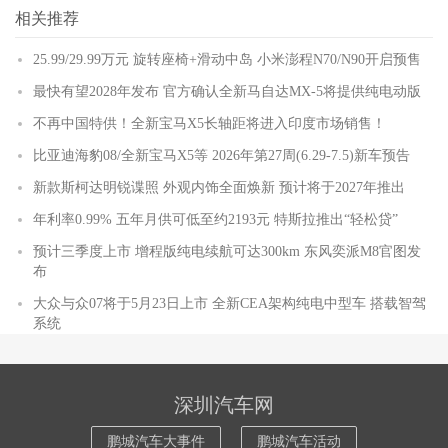
相关推荐
25.99/29.99万元 旋转座椅+滑动中岛 小米澎程N70/N90开启预售
最快有望2028年发布 官方确认全新马自达MX-5将提供纯电动版
不再中国特供！全新宝马X5长轴距将进入印度市场销售！
比亚迪海豹08/全新宝马X5等 2026年第27周(6.29-7.5)新车预告
新款斯柯达明锐谍照 外观内饰全面焕新 预计将于2027年推出
年利率0.99% 五年月供可低至约2193元 特斯拉推出“轻松贷”
预计三季度上市 增程版纯电续航可达300km 东风奕派M8官图发
布
大众与众07将于5月23日上市 全新CEA架构纯电中型车 搭载智驾
系统
深圳汽车网
鹏城汽车大事件
鹏城汽车活动