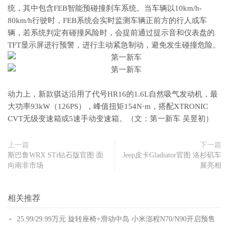
统，其中包含FEB智能预碰撞刹车系统。当车辆以10km/h-
80km/h行驶时，FEB系统会实时监测车辆正前方的行人或车
辆，若系统判定有碰撞风险时，会提前通过提示音和仪表盘的
TFT显示屏进行预警，进行主动紧急制动，避免发生碰撞危险。
动力上，新款骐达沿用了代号HR16的1.6L自然吸气发动机，最
大功率93kW（126PS），峰值扭矩154N·m，搭配XTRONIC
CVT无级变速箱或5速手动变速箱。（文：第一新车 吴昱初）
上一篇
下一篇
斯巴鲁WRX STi钻石版官图 面
Jeep皮卡Gladiator官图 洛杉矶车
向南非市场
展亮相
相关推荐
25.99/29.99万元 旋转座椅+滑动中岛 小米澎程N70/N90开启预售