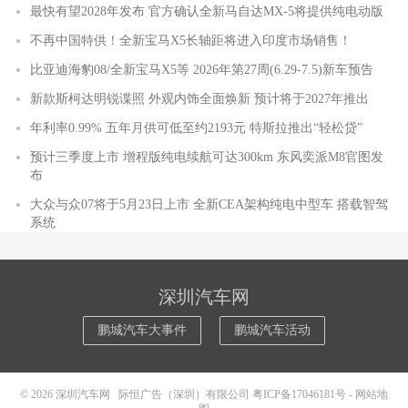
最快有望2028年发布 官方确认全新马自达MX-5将提供纯电动版
不再中国特供！全新宝马X5长轴距将进入印度市场销售！
比亚迪海豹08/全新宝马X5等 2026年第27周(6.29-7.5)新车预告
新款斯柯达明锐谍照 外观内饰全面焕新 预计将于2027年推出
年利率0.99% 五年月供可低至约2193元 特斯拉推出“轻松贷”
预计三季度上市 增程版纯电续航可达300km 东风奕派M8官图发
布
大众与众07将于5月23日上市 全新CEA架构纯电中型车 搭载智驾
系统
深圳汽车网
鹏城汽车大事件
鹏城汽车活动
© 2026
深圳汽车网
际恒广告（深圳）有限公司
粤ICP备17046181号
-
网站地