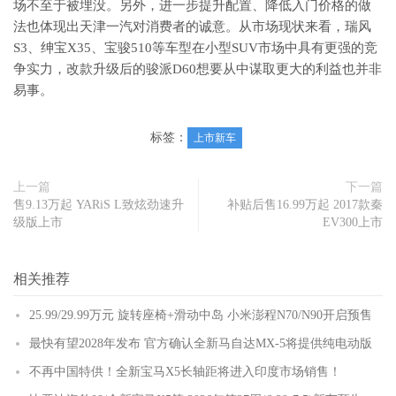
场不至于被埋没。另外，进一步提升配置、降低入门价格的做
法也体现出天津一汽对消费者的诚意。从市场现状来看，瑞风
S3、绅宝X35、宝骏510等车型在小型SUV市场中具有更强的竞
争实力，改款升级后的骏派D60想要从中谋取更大的利益也并非
易事。
标签：
上市新车
上一篇
下一篇
售9.13万起 YARiS L致炫劲速升
补贴后售16.99万起 2017款秦
级版上市
EV300上市
相关推荐
25.99/29.99万元 旋转座椅+滑动中岛 小米澎程N70/N90开启预售
最快有望2028年发布 官方确认全新马自达MX-5将提供纯电动版
不再中国特供！全新宝马X5长轴距将进入印度市场销售！