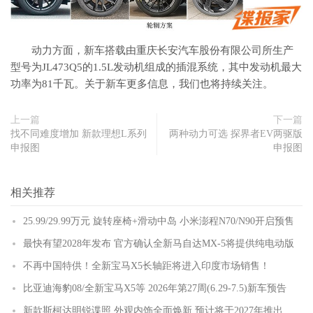
动力方面，新车搭载由重庆长安汽车股份有限公司所生产
型号为JL473Q5的1.5L发动机组成的插混系统，其中发动机最大
功率为81千瓦。关于新车更多信息，我们也将持续关注。
上一篇
下一篇
找不同难度增加 新款理想L系列
两种动力可选 探界者EV两驱版
申报图
申报图
相关推荐
25.99/29.99万元 旋转座椅+滑动中岛 小米澎程N70/N90开启预售
最快有望2028年发布 官方确认全新马自达MX-5将提供纯电动版
不再中国特供！全新宝马X5长轴距将进入印度市场销售！
比亚迪海豹08/全新宝马X5等 2026年第27周(6.29-7.5)新车预告
新款斯柯达明锐谍照 外观内饰全面焕新 预计将于2027年推出