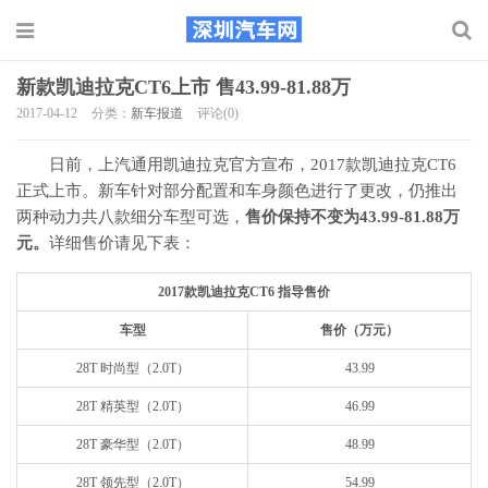
新款凯迪拉克CT6上市 售43.99-81.88万
2017-04-12
分类：
新车报道
评论(0)
日前，上汽通用凯迪拉克官方宣布，2017款凯迪拉克CT6
正式上市。新车针对部分配置和车身颜色进行了更改，仍推出
两种动力共八款细分车型可选，
售价保持不变为43.99-81.88万
元。
详细售价请见下表：
2017款凯迪拉克CT6 指导售价
车型
售价（万元）
28T 时尚型（2.0T）
43.99
28T 精英型（2.0T）
46.99
28T 豪华型（2.0T）
48.99
28T 领先型（2.0T）
54.99