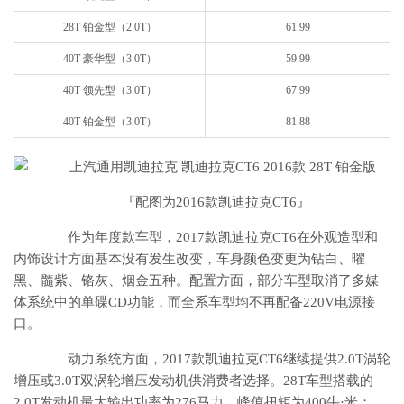
28T 铂金型（2.0T）
61.99
40T 豪华型（3.0T）
59.99
40T 领先型（3.0T）
67.99
40T 铂金型（3.0T）
81.88
『配图为2016款凯迪拉克CT6』
作为年度款车型，2017款凯迪拉克CT6在外观造型和
内饰设计方面基本没有发生改变，车身颜色变更为钻白、曜
黑、髓紫、铬灰、烟金五种。配置方面，部分车型取消了多媒
体系统中的单碟CD功能，而全系车型均不再配备220V电源接
口。
动力系统方面，2017款凯迪拉克CT6继续提供2.0T涡轮
增压或3.0T双涡轮增压发动机供消费者选择。28T车型搭载的
2.0T发动机最大输出功率为276马力，峰值扭矩为400牛·米；