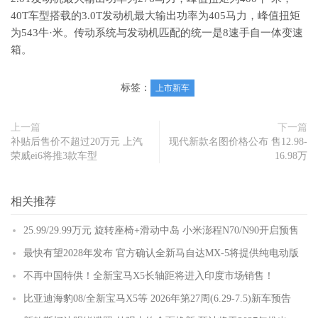
40T车型搭载的3.0T发动机最大输出功率为405马力，峰值扭矩
为543牛·米。传动系统与发动机匹配的统一是8速手自一体变速
箱。
标签：
上市新车
上一篇
下一篇
补贴后售价不超过20万元 上汽
现代新款名图价格公布 售12.98-
荣威ei6将推3款车型
16.98万
相关推荐
25.99/29.99万元 旋转座椅+滑动中岛 小米澎程N70/N90开启预售
最快有望2028年发布 官方确认全新马自达MX-5将提供纯电动版
不再中国特供！全新宝马X5长轴距将进入印度市场销售！
比亚迪海豹08/全新宝马X5等 2026年第27周(6.29-7.5)新车预告