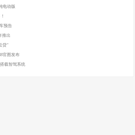
供纯电动版
售！
)新车预告
年推出
松贷”
M8官图发布
 搭载智驾系统