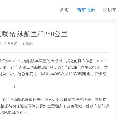
首页
新车报道
深圳
图曝光 续航里程280公里
类：
新车报道
评论(0)
淮iEV7S纯电动版本车型的申报图。据之前官方信息，iEV7S
车型。而且该车为第二代新能源产品，该车与燃油车同平台打造。官
时间为11秒。这款车使用了容量为40kWh的18650锂电池，在快充
用了江淮新能源车型标志性的六边形大嘴式前进气格栅，其外接
气格栅与前保险杠两侧的雾灯位置融入了蓝色元素，使该车新能源
与瑞风S2基本相同。