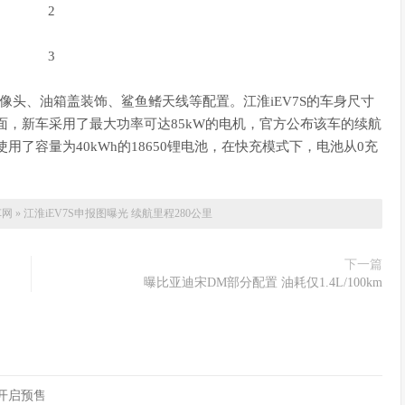
像头、油箱盖装饰、鲨鱼鳍天线等配置。江淮iEV7S的车身尺寸
m。动力方面，新车采用了最大功率可达85kW的电机，官方公布该车的续航
款车使用了容量为40kWh的18650锂电池，在快充模式下，电池从0充
车网
»
江淮iEV7S申报图曝光 续航里程280公里
下一篇
曝比亚迪宋DM部分配置 油耗仅1.4L/100km
90开启预售