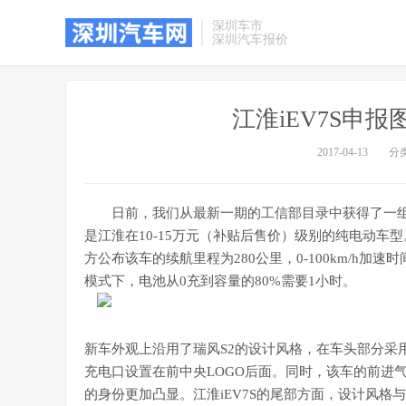
深圳车市
深圳汽车报价
江淮iEV7S申报
2017-04-13
分
日前，我们从最新一期的工信部目录中获得了一组江
是江淮在10-15万元（补贴后售价）级别的纯电动
方公布该车的续航里程为280公里，0-100km/h加速
模式下，电池从0充到容量的80%需要1小时。
新车外观上沿用了瑞风S2的设计风格，在车头部分采
充电口设置在前中央LOGO后面。同时，该车的前进
的身份更加凸显。江淮iEV7S的尾部方面，设计风格