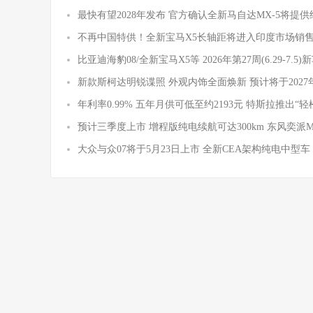
最快有望2028年发布 官方确认全新马自达MX-5将提
不再中国特供！全新宝马X5长轴距将进入印度市场销
比亚迪海豹08/全新宝马X5等 2026年第27周(6.29-7.5
新款斯柯达明锐谍照 外观内饰全面焕新 预计将于2027
年利率0.99% 五年月供可低至约2193元 特斯拉推出“轻
预计三季度上市 增程版纯电续航可达300km 东风奕派
大众与众07将于5月23日上市 全新CEA架构纯电中型车