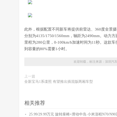
此外，根据配置不同新车将提供前雷达、360度全景摄
分别为4135/1750/1560mm，轴距为2490m
里程为280公里，0-100km/h加速时间为11秒。这
到容量的80%需要1小时。
欢迎转载，标注来源：
深圳汽
上一篇
全新宝马1系谍照 有望推出插混版两厢车型
相关推荐
25.99/29.99万元 旋转座椅+滑动中岛 小米澎程N70/N