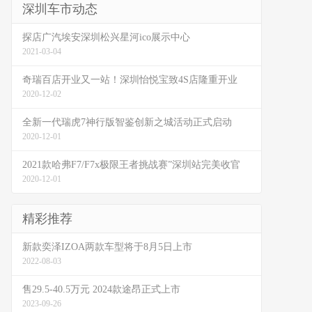
深圳车市动态
探店广汽埃安深圳松兴星河ico展示中心
2021-03-04
奇瑞百店开业又一站！深圳怡悦宝致4S店隆重开业
2020-12-02
全新一代瑞虎7神行版智鉴创新之城活动正式启动
2020-12-01
2021款哈弗F7/F7x极限王者挑战赛”深圳站完美收官
2020-12-01
精彩推荐
新款奕泽IZOA两款车型将于8月5日上市
2022-08-03
售29.5-40.5万元 2024款途昂正式上市
2023-09-26