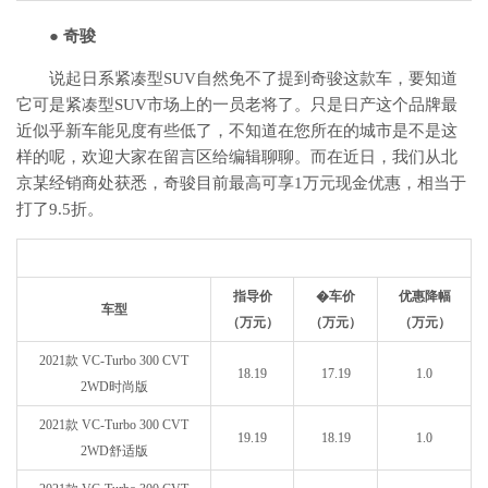
● 奇骏
说起日系紧凑型SUV自然免不了提到奇骏这款车，要知道
它可是紧凑型SUV市场上的一员老将了。只是日产这个品牌最
近似乎新车能见度有些低了，不知道在您所在的城市是不是这
样的呢，欢迎大家在留言区给编辑聊聊。而在近日，我们从北
京某经销商处获悉，奇骏目前最高可享1万元现金优惠，相当于
打了9.5折。
指导价
�车价
优惠降幅
车型
（万元）
（万元）
（万元）
2021款 VC-Turbo 300 CVT
18.19
17.19
1.0
2WD时尚版
2021款 VC-Turbo 300 CVT
19.19
18.19
1.0
2WD舒适版