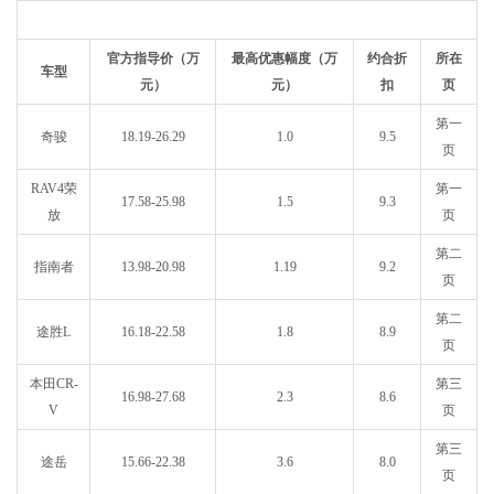
官方指导价（万
最高优惠幅度（万
约合折
所在
车型
元）
元）
扣
页
第一
奇骏
18.19-26.29
1.0
9.5
页
RAV4荣
第一
17.58-25.98
1.5
9.3
放
页
第二
指南者
13.98-20.98
1.19
9.2
页
第二
途胜L
16.18-22.58
1.8
8.9
页
本田CR-
第三
16.98-27.68
2.3
8.6
V
页
第三
途岳
15.66-22.38
3.6
8.0
页