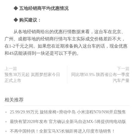
◆ 五地经销商平均优惠情况
◆ 购买建议：
从各地经销商给出的优惠行情数据来看，这台车在北京、
广州、成都等地的经销商行情与车主实际成交价格差距不大，
在1-2千元之间。如果您在近期准备购入这台车的话，现金优惠
和4S店能谈得到一块还是可以下手的。
上一篇
下一篇
预售38万元起 岚图梦想家今日
同比增50.9% 陕西省公布一季度
正式上市
汽车产量
相关推荐
25.99/29.99万元 旋转座椅+滑动中岛 小米澎程N70/N90开启预售
最快有望2028年发布 官方确认全新马自达MX-5将提供纯电动版
不再中国特供！全新宝马X5长轴距将进入印度市场销售！