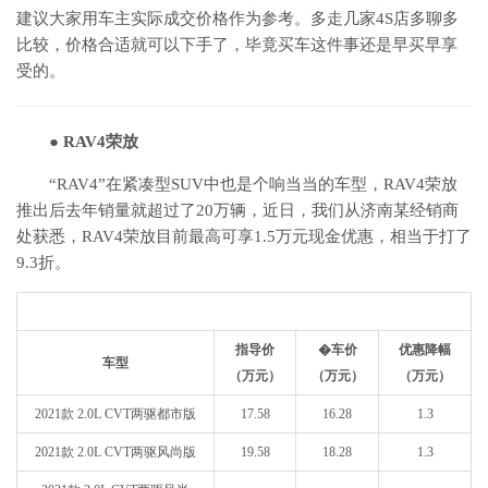
建议大家用车主实际成交价格作为参考。多走几家4S店多聊多
比较，价格合适就可以下手了，毕竟买车这件事还是早买早享
受的。
● RAV4荣放
“RAV4”在紧凑型SUV中也是个响当当的车型，RAV4荣放
推出后去年销量就超过了20万辆，近日，我们从济南某经销商
处获悉，RAV4荣放目前最高可享1.5万元现金优惠，相当于打了
9.3折。
指导价
�车价
优惠降幅
车型
（万元）
（万元）
（万元）
2021款 2.0L CVT两驱都市版
17.58
16.28
1.3
2021款 2.0L CVT两驱风尚版
19.58
18.28
1.3