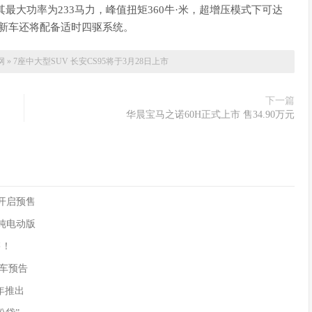
最大功率为233马力，峰值扭矩360牛·米，超增压模式下可达
，新车还将配备适时四驱系统。
网
»
7座中大型SUV 长安CS95将于3月28日上市
下一篇
华晨宝马之诺60H正式上市 售34.90万元
90开启预售
供纯电动版
售！
)新车预告
年推出