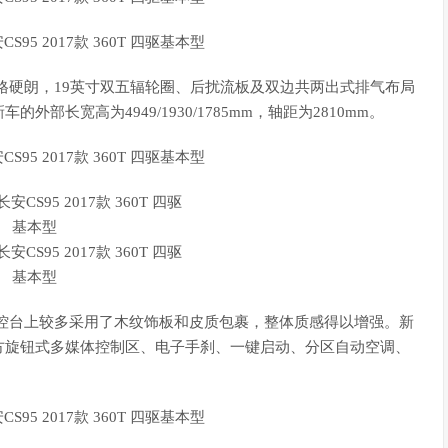
格硬朗，19英寸双五辐轮圈、后扰流板及双边共两出式排气布局
长宽高为4949/1930/1785mm，轴距为2810mm。
控台上较多采用了木纹饰板和皮质包裹，整体质感得以增强。新
方旋钮式多媒体控制区、电子手刹、一键启动、分区自动空调、