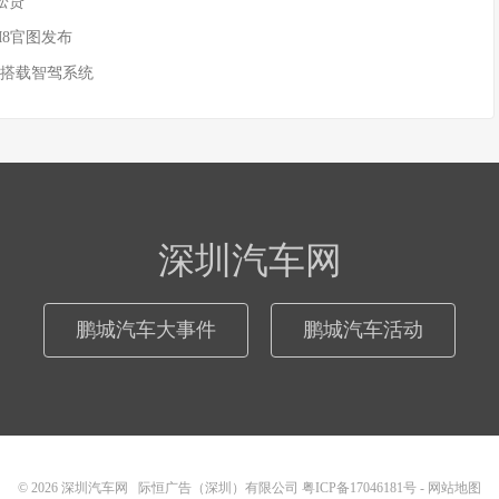
松贷”
M8官图发布
 搭载智驾系统
深圳汽车网
鹏城汽车大事件
鹏城汽车活动
© 2026
深圳汽车网
际恒广告（深圳）有限公司
粤ICP备17046181号
-
网站地图