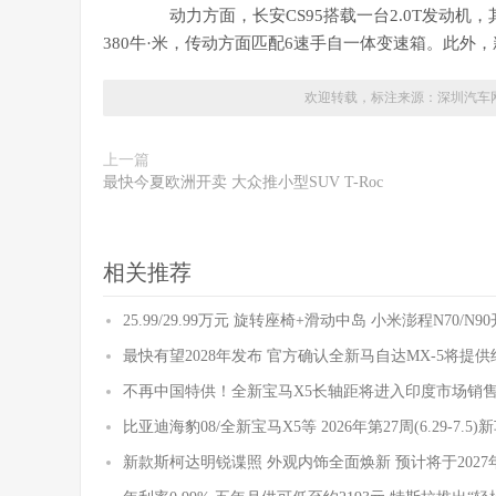
动力方面，长安CS95搭载一台2.0T发动机，其
380牛·米，传动方面匹配6速手自一体变速箱。此外
欢迎转载，标注来源：
深圳汽车
上一篇
最快今夏欧洲开卖 大众推小型SUV T-Roc
相关推荐
25.99/29.99万元 旋转座椅+滑动中岛 小米澎程N70/N
最快有望2028年发布 官方确认全新马自达MX-5将提
不再中国特供！全新宝马X5长轴距将进入印度市场销
比亚迪海豹08/全新宝马X5等 2026年第27周(6.29-7.5
新款斯柯达明锐谍照 外观内饰全面焕新 预计将于2027