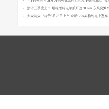
年利率0.99% 五年月供可低至约2193元 特斯拉推出“轻
预计三季度上市 增程版纯电续航可达300km 东风奕派
大众与众07将于5月23日上市 全新CEA架构纯电中型车