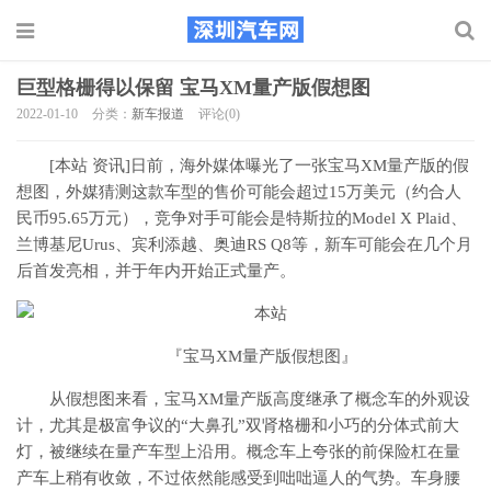
巨型格栅得以保留 宝马XM量产版假想图
2022-01-10
分类：
新车报道
评论(0)
[本站 资讯]日前，海外媒体曝光了一张宝马XM量产版的假
想图，外媒猜测这款车型的售价可能会超过15万美元（约合人
民币95.65万元），竞争对手可能会是特斯拉的Model X Plaid、
兰博基尼Urus、宾利添越、奥迪RS Q8等，新车可能会在几个月
后首发亮相，并于年内开始正式量产。
『宝马XM量产版假想图』
从假想图来看，宝马XM量产版高度继承了概念车的外观设
计，尤其是极富争议的“大鼻孔”双肾格栅和小巧的分体式前大
灯，被继续在量产车型上沿用。概念车上夸张的前保险杠在量
产车上稍有收敛，不过依然能感受到咄咄逼人的气势。车身腰