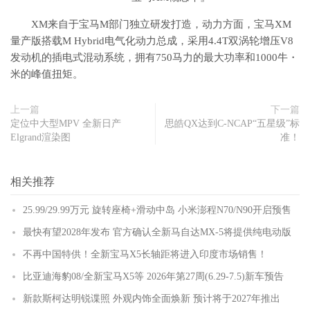
XM来自于宝马M部门独立研发打造，动力方面，宝马XM
量产版搭载M Hybrid电气化动力总成，采用4.4T双涡轮增压V8
发动机的插电式混动系统，拥有750马力的最大功率和1000牛・
米的峰值扭矩。
上一篇
下一篇
定位中大型MPV 全新日产
思皓QX达到C-NCAP“五星级”标
Elgrand渲染图
准！
相关推荐
25.99/29.99万元 旋转座椅+滑动中岛 小米澎程N70/N90开启预售
最快有望2028年发布 官方确认全新马自达MX-5将提供纯电动版
不再中国特供！全新宝马X5长轴距将进入印度市场销售！
比亚迪海豹08/全新宝马X5等 2026年第27周(6.29-7.5)新车预告
新款斯柯达明锐谍照 外观内饰全面焕新 预计将于2027年推出