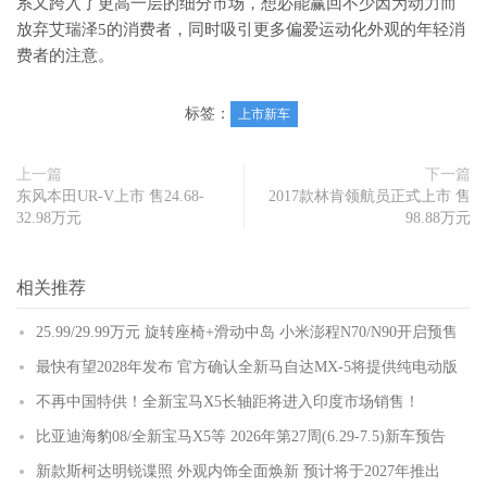
系又跨入了更高一层的细分市场，想必能赢回不少因为动力而
放弃艾瑞泽5的消费者，同时吸引更多偏爱运动化外观的年轻消
费者的注意。
标签：
上市新车
上一篇
下一篇
东风本田UR-V上市 售24.68-
2017款林肯领航员正式上市 售
32.98万元
98.88万元
相关推荐
25.99/29.99万元 旋转座椅+滑动中岛 小米澎程N70/N90开启预售
最快有望2028年发布 官方确认全新马自达MX-5将提供纯电动版
不再中国特供！全新宝马X5长轴距将进入印度市场销售！
比亚迪海豹08/全新宝马X5等 2026年第27周(6.29-7.5)新车预告
新款斯柯达明锐谍照 外观内饰全面焕新 预计将于2027年推出