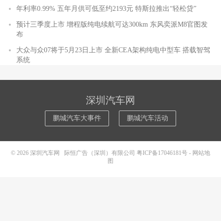
年利率0.99% 五年月供可低至约2193元 特斯拉推出“轻松贷”
预计三季度上市 增程版纯电续航可达300km 东风奕派M8官图发
布
大众与众07将于5月23日上市 全新CEA架构纯电中型车 搭载智驾
系统
深圳汽车网
鹏城汽车大事件
鹏城汽车活动
© 2026
深圳汽车网
际恒广告（深圳）有限公司
粤ICP备17046181号
-
网站地
图