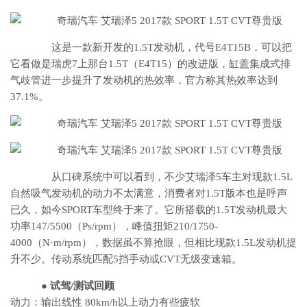
这是一款新开发的1.5T发动机，代号E4T15B，可以把
它看做是瑞虎7上那台1.5T（E4T15）的改进版，缸盖集成式排
气歧管进一步提升了发动机的热效率，官方称其热效率达到
37.1%。
从口碑系统中可以看到，不少艾瑞泽5车主对现款1.5L
自然吸气发动机的动力不太满意，消费者对1.5T版本也是呼声
已久，如今SPORT车型终于来了。它所搭载的1.5T发动机最大
功率147/5500（Ps/rpm），峰值扭矩210/1750-
4000（N·m/rpm），数据虽不算抢眼，但相比现款1.5L发动机提
升不少。传动系统匹配5挡手动或CVT无级变速箱。
●
试驾/测试回顾
动力：输出线性 80km/h以上动力有些疲软