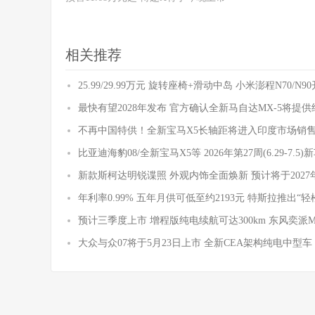
相关推荐
25.99/29.99万元 旋转座椅+滑动中岛 小米澎程N70/N
最快有望2028年发布 官方确认全新马自达MX-5将提
不再中国特供！全新宝马X5长轴距将进入印度市场销
比亚迪海豹08/全新宝马X5等 2026年第27周(6.29-7.5
新款斯柯达明锐谍照 外观内饰全面焕新 预计将于2027
年利率0.99% 五年月供可低至约2193元 特斯拉推出“轻
预计三季度上市 增程版纯电续航可达300km 东风奕派
大众与众07将于5月23日上市 全新CEA架构纯电中型车