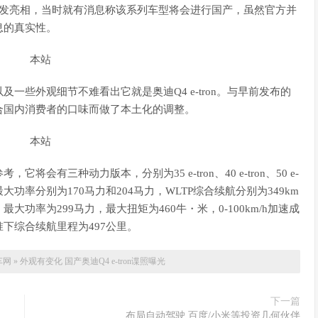
全球首发亮相，当时就有消息称该系列车型将会进行国产，虽然官方并
息的真实性。
一些外观细节不难看出它就是奥迪Q4 e-tron。与早前发布的
合国内消费者的口味而做了本土化的调整。
有三种动力版本，分别为35 e-tron、40 e-tron、50 e-
局，最大功率分别为170马力和204马力，WLTP综合续航分别为349km
大功率为299马力，最大扭矩为460牛・米，0-100km/h加速成
标准下综合续航里程为497公里。
车网
»
外观有变化 国产奥迪Q4 e-tron谍照曝光
下一篇
布局自动驾驶 百度/小米等投资几何伙伴