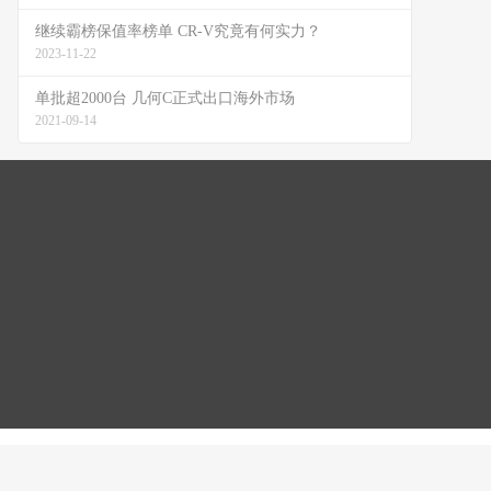
继续霸榜保值率榜单 CR-V究竟有何实力？
2023-11-22
单批超2000台 几何C正式出口海外市场
2021-09-14