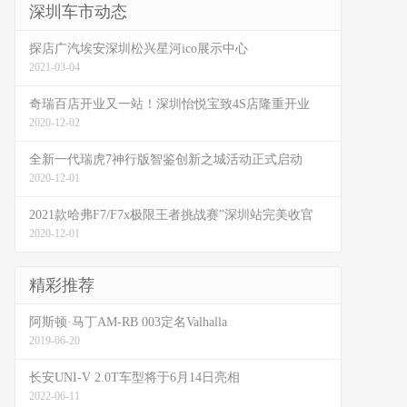
深圳车市动态
探店广汽埃安深圳松兴星河ico展示中心
2021-03-04
奇瑞百店开业又一站！深圳怡悦宝致4S店隆重开业
2020-12-02
全新一代瑞虎7神行版智鉴创新之城活动正式启动
2020-12-01
2021款哈弗F7/F7x极限王者挑战赛”深圳站完美收官
2020-12-01
精彩推荐
阿斯顿·马丁AM-RB 003定名Valhalla
2019-06-20
长安UNI-V 2.0T车型将于6月14日亮相
2022-06-11