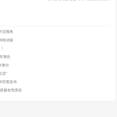
90开启预售
供纯电动版
售！
)新车预告
年推出
松贷”
M8官图发布
 搭载智驾系统