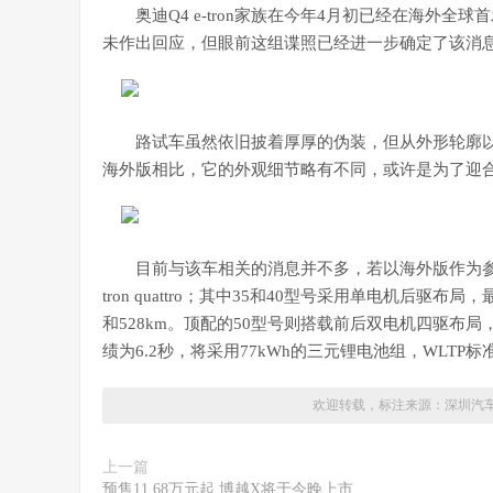
奥迪Q4 e-tron家族在今年4月初已经在海外
未作出回应，但眼前这组谍照已经进一步确定了该消
路试车虽然依旧披着厚厚的伪装，但从外形轮廓以及
海外版相比，它的外观细节略有不同，或许是为了迎
目前与该车相关的消息并不多，若以海外版作为参考，它将会
tron quattro；其中35和40型号采用单电机后驱布
和528km。顶配的50型号则搭载前后双电机四驱布局，最
绩为6.2秒，将采用77kWh的三元锂电池组，WLTP
欢迎转载，标注来源：
深圳汽
上一篇
预售11.68万元起 博越X将于今晚上市