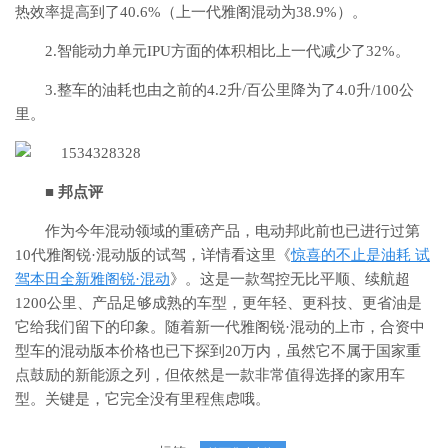
热效率提高到了40.6%（上一代雅阁混动为38.9%）。
2.智能动力单元IPU方面的体积相比上一代减少了32%。
3.整车的油耗也由之前的4.2升/百公里降为了4.0升/100公
里。
■ 邦点评
作为今年混动领域的重磅产品，电动邦此前也已进行过第
10代雅阁锐·混动版的试驾，详情看这里《
惊喜的不止是油耗 试
驾本田全新雅阁锐·混动
》。这是一款驾控无比平顺、续航超
1200公里、产品足够成熟的车型，更年轻、更科技、更省油是
它给我们留下的印象。随着新一代雅阁锐·混动的上市，合资中
型车的混动版本价格也已下探到20万内，虽然它不属于国家重
点鼓励的新能源之列，但依然是一款非常值得选择的家用车
型。关键是，它完全没有里程焦虑哦。