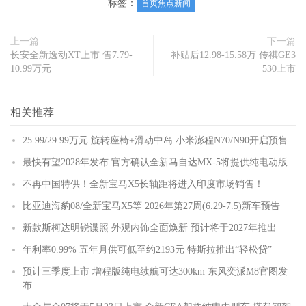
标签：
首页焦点新闻
上一篇
下一篇
长安全新逸动XT上市 售7.79-
补贴后12.98-15.58万 传祺GE3
10.99万元
530上市
相关推荐
25.99/29.99万元 旋转座椅+滑动中岛 小米澎程N70/N90开启预售
最快有望2028年发布 官方确认全新马自达MX-5将提供纯电动版
不再中国特供！全新宝马X5长轴距将进入印度市场销售！
比亚迪海豹08/全新宝马X5等 2026年第27周(6.29-7.5)新车预告
新款斯柯达明锐谍照 外观内饰全面焕新 预计将于2027年推出
年利率0.99% 五年月供可低至约2193元 特斯拉推出“轻松贷”
预计三季度上市 增程版纯电续航可达300km 东风奕派M8官图发
布