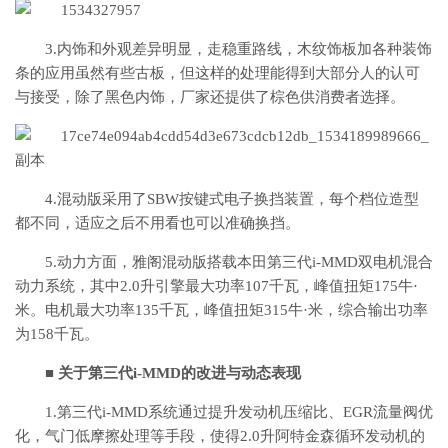
3.内饰和外观差异明显，走稳重路线，木纹饰板加各种装饰
条的应用虽然有些古板，但这样的处理能得到大部分人的认可
与接受，除了黑色内饰，厂家还提供了棕色供消费者选择。
4.混动版采用了SBW按键式电子换挡装置，每个档位造型
都不同，适应之后不用看也可以准确换挡。
5.动力方面，雅阁混动版搭载本田第三代i-MMD双电机混合
动力系统，其中2.0升引擎最大功率107千瓦，峰值扭矩175牛·
米。电机最大功率135千瓦，峰值扭矩315牛·米，综合输出功率
为158千瓦。
■ 关于第三代i-MMD的改进与动态表现
1.第三代i-MMD系统通过提升发动机压缩比、EGR流量阀优
化，气门低摩擦处理等手段，使得2.0升阿特金森循环发动机的