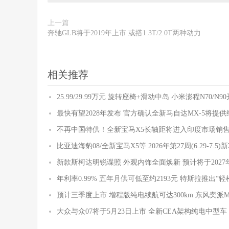
上一篇
奔驰GLB将于2019年上市 或搭1.3T/2.0T两种动力
相关推荐
25.99/29.99万元 旋转座椅+滑动中岛 小米澎程N70/N
最快有望2028年发布 官方确认全新马自达MX-5将提
不再中国特供！全新宝马X5长轴距将进入印度市场销
比亚迪海豹08/全新宝马X5等 2026年第27周(6.29-7.5
新款斯柯达明锐谍照 外观内饰全面焕新 预计将于2027
年利率0.99% 五年月供可低至约2193元 特斯拉推出“轻
预计三季度上市 增程版纯电续航可达300km 东风奕派
大众与众07将于5月23日上市 全新CEA架构纯电中型车