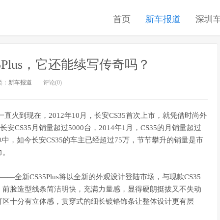
首页
新车报道
深圳
5Plus，它还能续写传奇吗？
类：
新车报道
评论(0)
一直火到现在，2012年10月，长安CS35首次上市，就凭借时尚外
CS35月销量超过5000台，2014年1月，CS35的月销量超过
榜单中，如今长安CS35的车主已经超过75万，节节攀升的销量是市
力。
型——全新CS35Plus将以全新的外观设计登陆市场，与现款CS35
一新，前脸造型线条简洁明快，充满力量感，显得硬朗挺拔又不失动
灯区十分有立体感，贯穿式的细长镀铬饰条让整体设计更有层