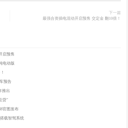
下一篇
最强合资插电混动开启预售 交定金 翻10倍！
90开启预售
供纯电动版
售！
)新车预告
年推出
松贷”
M8官图发布
 搭载智驾系统