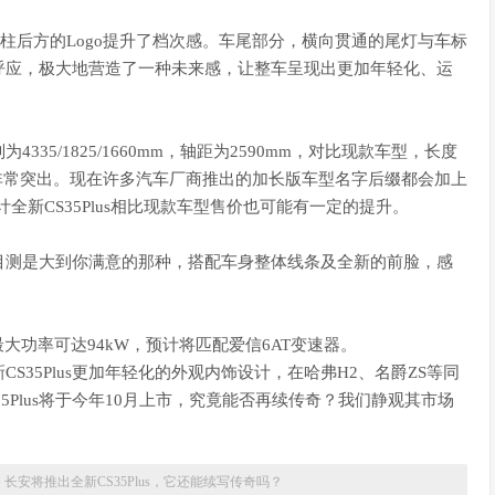
柱后方的Logo提升了档次感。车尾部分，横向贯通的尾灯与车标
呼应，极大地营造了一种未来感，让整车呈现出更加年轻化、运
335/1825/1660mm，轴距为2590mm，对比现款车型，长度
也非常突出。现在许多汽车厂商推出的加长版车型名字后缀都会加上
计全新CS35Plus相比现款车型售价也可能有一定的提升。
目测是大到你满意的那种，搭配车身整体线条及全新的前脸，感
，最大功率可达94kW，预计将匹配爱信6AT变速器。
S35Plus更加年轻化的外观内饰设计，在哈弗H2、名爵ZS等同
5Plus将于今年10月上市，究竟能否再续传奇？我们静观其市场
»
长安将推出全新CS35Plus，它还能续写传奇吗？