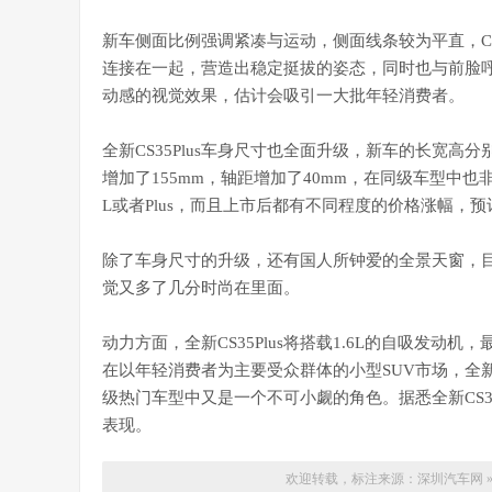
新车侧面比例强调紧凑与运动，侧面线条较为平直，C
连接在一起，营造出稳定挺拔的姿态，同时也与前脸
动感的视觉效果，估计会吸引一大批年轻消费者。
全新CS35Plus车身尺寸也全面升级，新车的长宽高分别为4
增加了155mm，轴距增加了40mm，在同级车型中
L或者Plus，而且上市后都有不同程度的价格涨幅，预
除了车身尺寸的升级，还有国人所钟爱的全景天窗，
觉又多了几分时尚在里面。
动力方面，全新CS35Plus将搭载1.6L的自吸发动机
在以年轻消费者为主要受众群体的小型SUV市场，全新C
级热门车型中又是一个不可小觑的角色。据悉全新CS3
表现。
欢迎转载，标注来源：
深圳汽车网