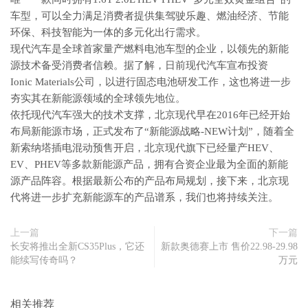
车型，可以全力满足消费者提供集驾驶乐趣、燃油经济、节能
环保、科技智能为一体的多元化出行需求。
现代汽车是全球首家量产燃料电池车型的企业，以领先的新能
源技术备受消费者信赖。据了解，日前现代汽车宣布投资
Ionic Materials公司，以进行固态电池研发工作，这也将进一步
夯实其在新能源领域的全球领先地位。
依托现代汽车强大的技术支撑，北京现代早在2016年已经开始
布局新能源市场，正式发布了“新能源战略-NEW计划”，随着全
新索纳塔插电混动预售开启，北京现代旗下已经量产HEV、
EV、PHEV等多款新能源产品，拥有合资企业最为全面的新能
源产品阵容。根据最新公布的产品布局规划，接下来，北京现
代将进一步扩充新能源车的产品谱系，我们也将持续关注。
上一篇
下一篇
长安将推出全新CS35Plus，它还
新款奥德赛上市 售价22.98-29.98
能续写传奇吗？
万元
相关推荐