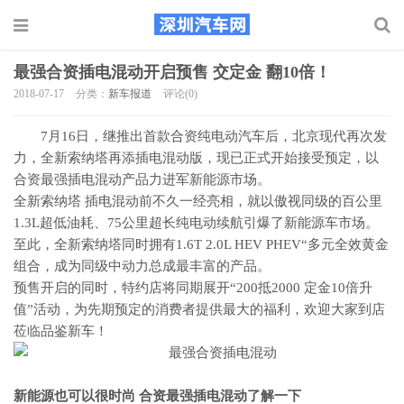
最强合资插电混动开启预售 交定金 翻10倍！
2018-07-17
分类：
新车报道
评论(0)
7月16日，继推出首款合资纯电动汽车后，北京现代再次发
力，全新索纳塔再添插电混动版，现已正式开始接受预定，以
合资最强插电混动产品力进军新能源市场。
全新索纳塔 插电混动前不久一经亮相，就以傲视同级的百公里
1.3L超低油耗、75公里超长纯电动续航引爆了新能源车市场。
至此，全新索纳塔同时拥有1.6T 2.0L HEV PHEV“多元全效黄金
组合，成为同级中动力总成最丰富的产品。
预售开启的同时，特约店将同期展开“200抵2000 定金10倍升
值”活动，为先期预定的消费者提供最大的福利，欢迎大家到店
莅临品鉴新车！
新能源也可以很时尚 合资最强插电混动了解一下