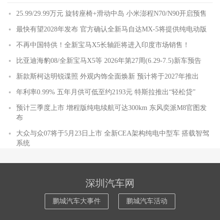
25.99/29.99万元 旋转座椅+滑动中岛 小米澎程N70/N90开启预售
最快有望2028年发布 官方确认全新马自达MX-5将提供纯电动版
不再中国特供！全新宝马X5长轴距将进入印度市场销售！
比亚迪海豹08/全新宝马X5等 2026年第27周(6.29-7.5)新车预告
新款斯柯达明锐谍照 外观内饰全面焕新 预计将于2027年推出
年利率0.99% 五年月供可低至约2193元 特斯拉推出“轻松贷”
预计三季度上市 增程版纯电续航可达300km 东风奕派M8官图发
布
大众与众07将于5月23日上市 全新CEA架构纯电中型车 搭载智驾
系统
深圳汽车网
鹏城汽车大事件
鹏城汽车活动