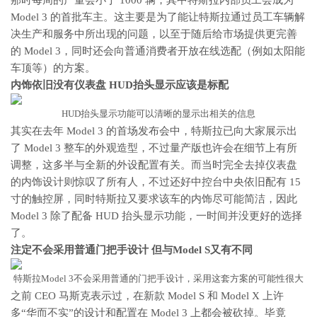
那时每周的产量会小于 1000 辆，其中特斯拉内部员工会成为
Model 3 的首批车主。这主要是为了能让特斯拉通过员工车辆解
决生产和服务中所出现的问题，以至于随后给市场提供更完善
的 Model 3，同时还会向普通消费者开放在线选配（例如太阳能
车顶等）的方案。
内饰依旧没有仪表盘 HUD抬头显示应该是标配
HUD抬头显示功能可以清晰的显示出相关的信息
其实在去年 Model 3 的首场发布会中，特斯拉已向大家展示出
了 Model 3 整车的外观造型，不过量产版也许会在细节上有所
调整，这多半与全新的外设配置有关。而当时完全去掉仪表盘
的内饰设计则惊叹了所有人，不过还好中控台中央依旧配有 15
寸的触控屏，同时特斯拉又要求该车的内饰尽可能简洁，因此
Model 3 除了配备 HUD 抬头显示功能，一时间并没更好的选择
了。
注定不会采用普通门把手设计 但与Model S又有不同
特斯拉Model 3不会采用普通的门把手设计，采用这套方案的可能性很大
之前 CEO 马斯克表示过，在新款 Model S 和 Model X 上许
多“华而不实”的设计和配置在 Model 3 上都会被砍掉。毕竟