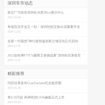
深圳车市动态
探店广汽埃安深圳松兴星河ico展示中心
2021-03-04
奇瑞百店开业又一站！深圳怡悦宝致4S店隆重开业
2020-12-02
全新一代瑞虎7神行版智鉴创新之城活动正式启动
2020-12-01
2021款哈弗F7/F7x极限王者挑战赛”深圳站完美收官
2020-12-01
精彩推荐
玛莎拉蒂发布GranTurismo纪念版官图
2023-01-28
售8.59万起 风神奕炫GS马赫版正式上市
2023-03-26