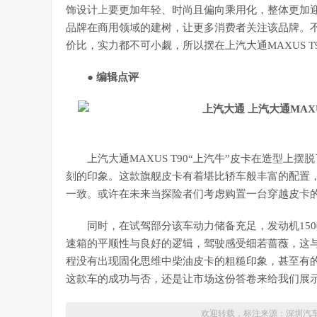
饰设计上要更加年轻、时尚且偏向乘用化，整体更加迎
品牌在商用领域的建树，让更多消费者关注该品牌。
价比，实力都不可小觑，所以摆在上汽大通MAXUS T
● 编辑点评
上汽大通MAXUS T90“上汽牛”皮卡在造型上摆
刻的印象。这款旗舰皮卡有着堪比轿车般丰富的配置，
一致。或许在未来当探险者们考虑购置一台穿越皮卡的
同时，在试驾部分该车动力储备充足，发动机150
速箱的平顺性与良好的逻辑，驾驶感受细若蔷薇，这
程没有出现固化思维中柴油皮卡的粗糙印象，甚至有
这款车的成功与否，还是让市场这份答卷来给我们展
欢迎转载，标注来源：
深圳汽