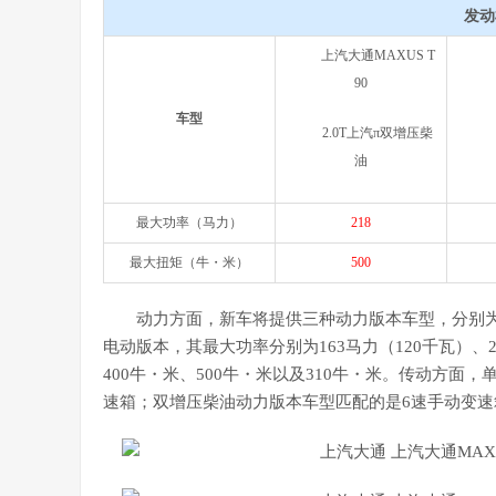
发动
上汽大通MAXUS T
90
车型
2.0T上汽π双增压柴
油
最大功率（马力）
218
最大扭矩（牛・米）
500
动力方面，新车将提供三种动力版本车型，分别为2
电动版本，其最大功率分别为163马力（120千瓦）、2
400牛・米、500牛・米以及310牛・米。传动方面
速箱；双增压柴油动力版本车型匹配的是6速手动变速