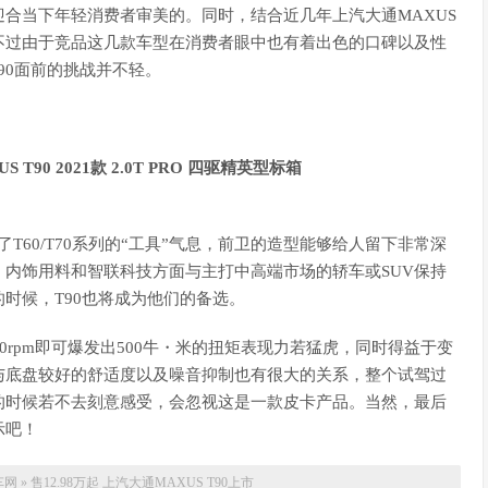
合当下年轻消费者审美的。同时，结合近几年上汽大通MAXUS
不过由于竞品这几款车型在消费者眼中也有着出色的口碑以及性
90面前的挑战并不轻。
脱了T60/T70系列的“工具”气息，前卫的造型能够给人留下非常深
内饰用料和智联科技方面与主打中高端市场的轿车或SUV保持
时候，T90也将成为他们的备选。
0rpm即可爆发出500牛・米的扭矩表现力若猛虎，同时得益于变
与底盘较好的舒适度以及噪音抑制也有很大的关系，整个试驾过
的时候若不去刻意感受，会忽视这是一款皮卡产品。当然，最后
示吧！
车网
»
售12.98万起 上汽大通MAXUS T90上市