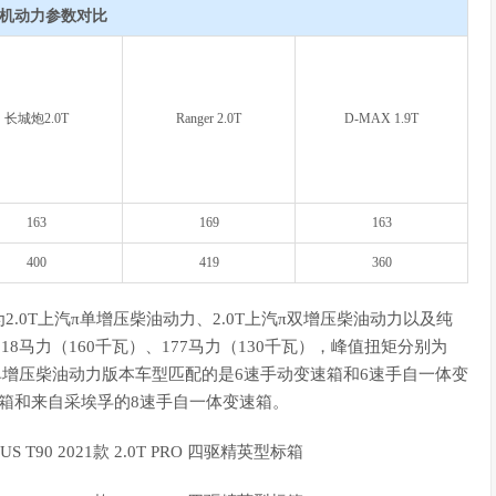
机动力参数对比
长城炮2.0T
Ranger 2.0T
D-MAX 1.9T
163
169
163
400
419
360
.0T上汽π单增压柴油动力、2.0T上汽π双增压柴油动力以及纯
18马力（160千瓦）、177马力（130千瓦），峰值扭矩分别为
，单增压柴油动力版本车型匹配的是6速手动变速箱和6速手自一体变
箱和来自采埃孚的8速手自一体变速箱。