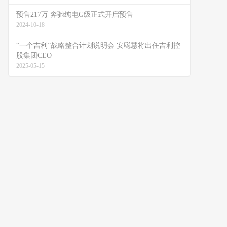
预售217万 奔驰纯电G级正式开启预售
2024-10-18
“一个吉利”战略整合计划说明会 安聪慧将出任吉利控
股集团CEO
2025-05-15