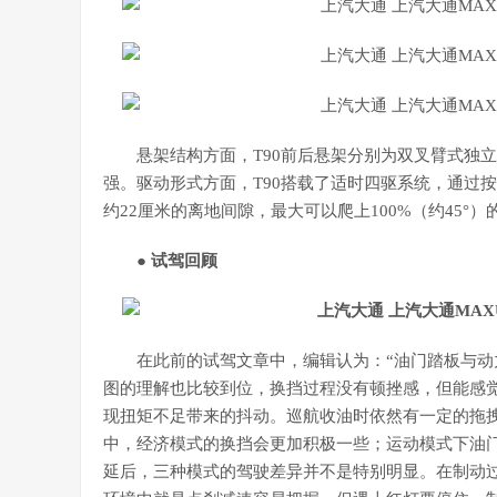
悬架结构方面，T90前后悬架分别为双叉臂式独
强。驱动形式方面，T90搭载了适时四驱系统，通过按钮
约22厘米的离地间隙，最大可以爬上100%（约45°
● 试驾回顾
在此前的试驾文章中，编辑认为：“油门踏板与
图的理解也比较到位，换挡过程没有顿挫感，但能感觉到
现扭矩不足带来的抖动。巡航收油时依然有一定的拖
中，经济模式的换挡会更加积极一些；运动模式下油
延后，三种模式的驾驶差异并不是特别明显。在制动