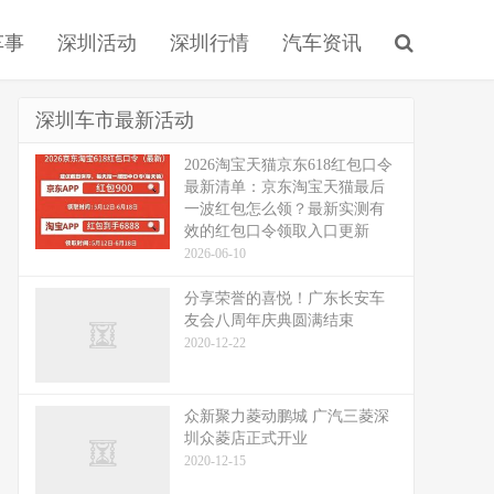
车事
深圳活动
深圳行情
汽车资讯
深圳车市最新活动
2026淘宝天猫京东618红包口令
最新清单：京东淘宝天猫最后
一波红包怎么领？最新实测有
效的红包口令领取入口更新
2026-06-10
分享荣誉的喜悦！广东长安车
友会八周年庆典圆满结束
2020-12-22
众新聚力菱动鹏城 广汽三菱深
圳众菱店正式开业
2020-12-15