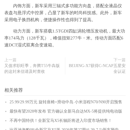
内饰方面，新车采用三辐式多功能方向盘，搭配全液晶仪
表盘与悬浮式中控屏，凸显了新车的时尚科技感。此外，新车
采用电子换挡机构，便捷操作性也得到了提高。
动力方面，新车搭载1.5TGDI四缸涡轮增压发动机，最大功
率174马力（128千瓦），峰值扭矩277牛・米。传动方面匹配6
速DCT湿式双离合变速箱。
上一篇
下一篇
又值求职旺季，奔腾T55牛犇版
BEIJING-X7获得C-NCAP五星安
的这封来信请及时查收
全认证
相关推荐
25.99/29.99万元 旋转座椅+滑动中岛 小米澎程N70/N90开启预售
最快有望2028年发布 官方确认全新马自达MX-5将提供纯电动版
不再中国特供！全新宝马X5长轴距将进入印度市场销售！
比亚迪海豹08/全新宝马X5等 2026年第27周(6.29-7.5)新车预告